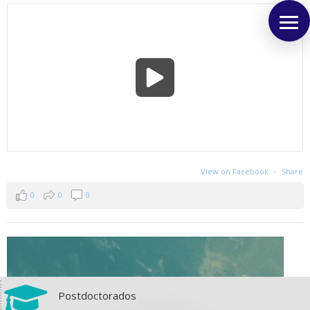
View on Facebook
·
Share
0
0
0

Postdoctorados