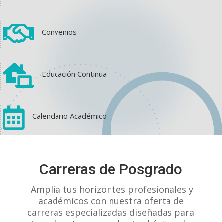

Convenios

Educación Continua

Calendario Académico
View on Facebook
·
Share
Carreras de Posgrado
1
1
0
Amplía tus horizontes profesionales y
académicos con nuestra oferta de
carreras especializadas diseñadas para