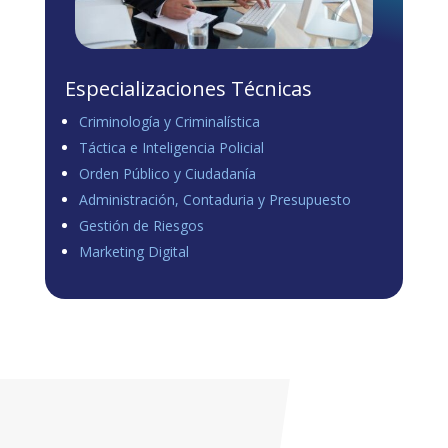
Especializaciones Técnicas
Criminología y Criminalística
Táctica e Inteligencia Policial
Orden Público y Ciudadanía
Administración, Contaduria y Presupuesto
Gestión de Riesgos
Marketing Digital