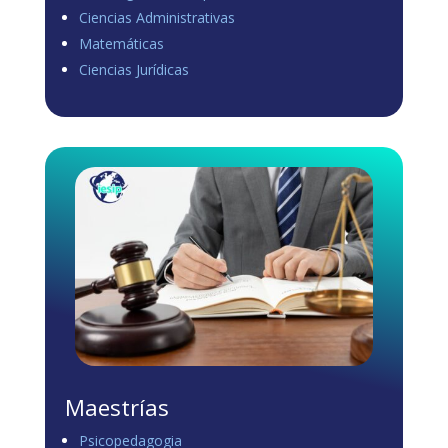
Ciencias Administrativas
View on Facebook
·
Share
Matemáticas
0
0
0
Ciencias Jurídicas
Load more
Maestrías
Psicopedagogia