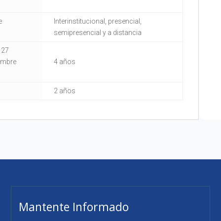
e
Interinstitucional, presencial,
semipresencial y a distancia
 27
iembre
4 años
2 años
Mantente Informado
3