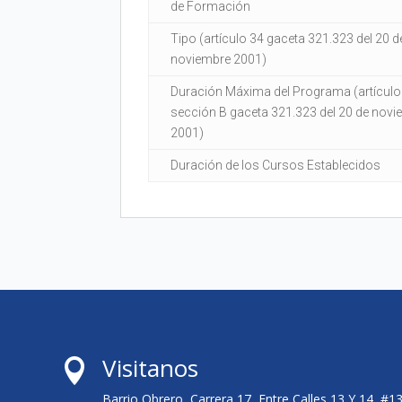
de Formación
Tipo (artículo 34 gaceta 321.323 del 20 d
noviembre 2001)
Duración Máxima del Programa (artículo
sección B gaceta 321.323 del 20 de nov
2001)
Duración de los Cursos Establecidos
Visitanos

Barrio Obrero, Carrera 17, Entre Calles 13 Y 14, #1