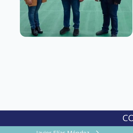
C
Javier Elías Méndez