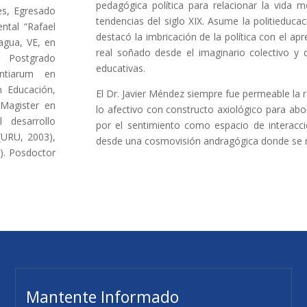
pedagógica política para relacionar la vida 
es, Egresado
tendencias del siglo XIX. Asume la politieduc
ntal “Rafael
destacó la imbricación de la política con el apr
agua, VE, en
real soñado desde el imaginario colectivo y 
e Postgrado
educativas.
entiarum en
n Educación,
El Dr. Javier Méndez siempre fue permeable la 
 Magister en
lo afectivo con constructo axiológico para abo
l desarrollo
por el sentimiento como espacio de interacción
 (URU, 2003),
desde una cosmovisión andragógica donde se re
). Posdoctor
Mantente Informado