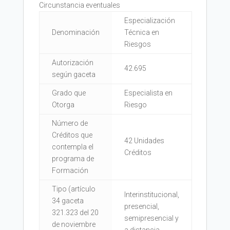
Circunstancia eventuales
Especialización
Denominación
Técnica en
Riesgos
Autorización
42.695
según gaceta
Grado que
Especialista en
Otorga
Riesgo
Número de
Créditos que
42 Unidades
contempla el
Créditos
programa de
Formación
Tipo (artículo
Interinstitucional,
34 gaceta
presencial,
321.323 del 20
semipresencial y
de noviembre
a distancia