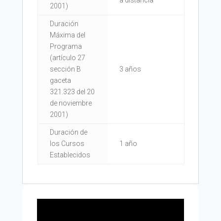
2001)
Duración
Máxima del
Programa
(artículo 27
sección B
3 años
gaceta
321.323 del 20
de noviembre
2001)
Duración de
los Cursos
1 año
Establecidos