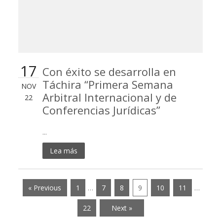
17
Con éxito se desarrolla en
Táchira “Primera Semana
NOV
Arbitral Internacional y de
22
Conferencias Jurídicas”
...
Lea más
« Previous
1
…
7
8
9
10
11
…
22
Next »