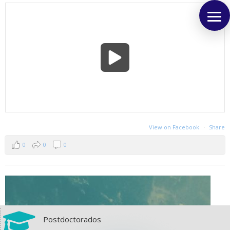
View on Facebook
·
Share
0
0
0

Postdoctorados