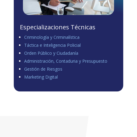
Especializaciones Técnicas
Criminología y Criminalística
Táctica e Inteligencia Policial
Orden Público y Ciudadanía
Administración, Contaduria y Presupuesto
Gestión de Riesgos
Marketing Digital