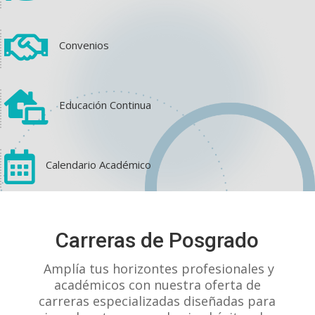

Convenios

Educación Continua

Calendario Académico
View on Facebook
·
Share
Carreras de Posgrado
1
1
0
Amplía tus horizontes profesionales y
académicos con nuestra oferta de
carreras especializadas diseñadas para