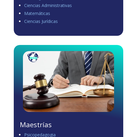
Ciencias Administrativas
View on Facebook
·
Share
Matemáticas
0
1
0
Ciencias Jurídicas
Load more
Maestrías
Psicopedagogia