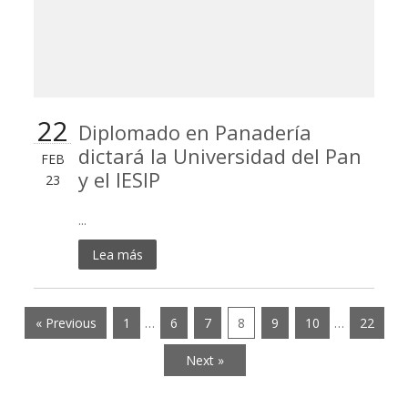
22
Diplomado en Panadería
dictará la Universidad del Pan
FEB
y el IESIP
23
...
Lea más
« Previous
1
…
6
7
8
9
10
…
22
Next »