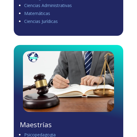
Ciencias Administrativas
View on Facebook
·
Share
Matemáticas
0
1
0
Ciencias Jurídicas
Load more
Maestrías
Psicopedagogia