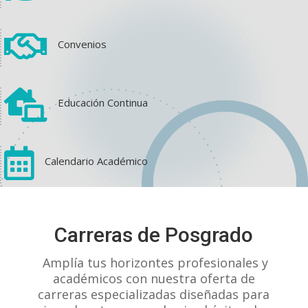

Convenios

Educación Continua

Calendario Académico
View on Facebook
·
Share
Carreras de Posgrado
1
1
0
Amplía tus horizontes profesionales y
académicos con nuestra oferta de
carreras especializadas diseñadas para