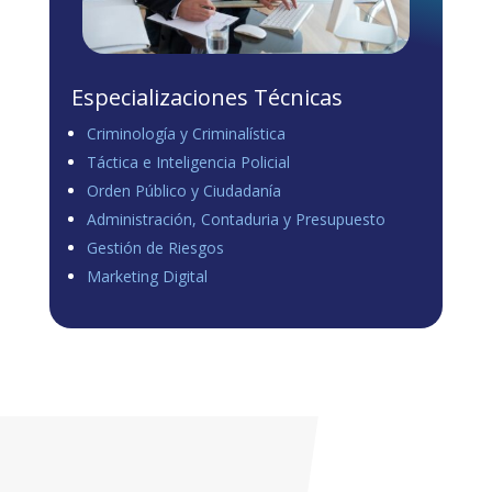
Especializaciones Técnicas
Criminología y Criminalística
Táctica e Inteligencia Policial
Orden Público y Ciudadanía
Administración, Contaduria y Presupuesto
Gestión de Riesgos
Marketing Digital