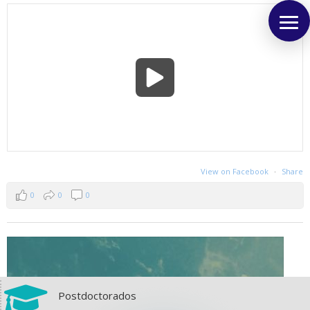
View on Facebook
·
Share
0
0
0

Postdoctorados