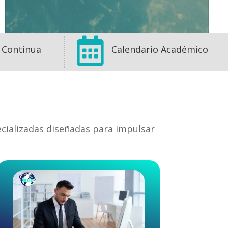

 Continua
Calendario Académico
ecializadas diseñadas para impulsar
1
1
0
View on Facebook
·
Share