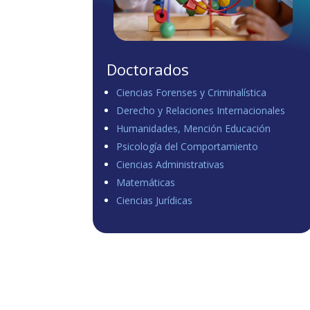
Doctorados
Ciencias Forenses y Criminalística
Derecho y Relaciones Internacionales
Humanidades, Mención Educación
Psicología del Comportamiento
Ciencias Administrativas
Matemáticas
Ciencias Jurídicas