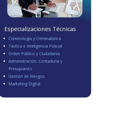
Especializaciones Técnicas
Criminología y Criminalística
Táctica e Inteligencia Policial
Orden Público y Ciudadanía
Administración, Contaduria y
Presupuesto
Gestión de Riesgos
Marketing Digital