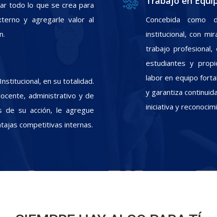
Trabajo en Equi
zar todo lo que se crea para
xterno y agregarle valor al
Concebida como d
n.
institucional, con m
trabajo profesional
estudiantes y propic
labor en equipo fort
stitucional, en su totalidad.
y garantiza continui
docente, administrativo y de
iniciativa y reconoci
s de su acción, le agregue
ntajas competitivas internas.