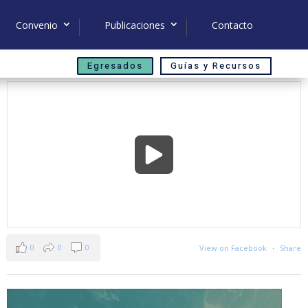
Convenio
Publicaciones
Contacto
Egresados
Guías y Recursos
0
0
0
View on Facebook
·
Share