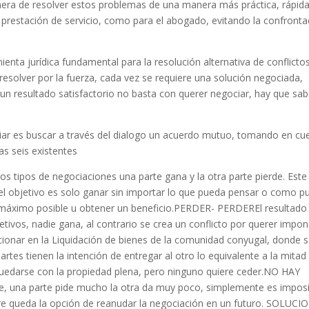
ra de resolver estos problemas de una manera más práctica, rápida
a prestación de servicio, como para el abogado, evitando la confronta
enta jurídica fundamental para la resolución alternativa de conflictos
olver por la fuerza, cada vez se requiere una solución negociada,
un resultado satisfactorio no basta con querer negociar, hay que sab
iar es buscar a través del dialogo un acuerdo mutuo, tomando en cu
as seis existentes
pos de negociaciones una parte gana y la otra parte pierde. Este 
 el objetivo es solo ganar sin importar lo que pueda pensar o como p
 lo máximo posible u obtener un beneficio.PERDER- PERDEREl resultado
tivos, nadie gana, al contrario se crea un conflicto por querer impon
cionar en la Liquidación de bienes de la comunidad conyugal, donde 
rtes tienen la intención de entregar al otro lo equivalente a la mitad
quedarse con la propiedad plena, pero ninguno quiere ceder.NO HAY
, una parte pide mucho la otra da muy poco, simplemente es imposi
re queda la opción de reanudar la negociación en un futuro. SOLUCI