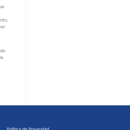
que
ento,
 un
ado
la
Política de Privacidad