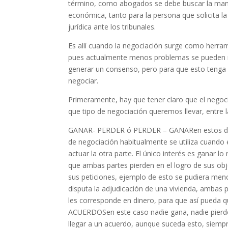
término, como abogados se debe buscar la mane
económica, tanto para la persona que solicita l
jurídica ante los tribunales.
Es allí cuando la negociación surge como herrami
pues actualmente menos problemas se pueden res
generar un consenso, pero para que esto tenga 
negociar.
Primeramente, hay que tener claro que el negoc
que tipo de negociación queremos llevar, entre l
GANAR- PERDER ó PERDER – GANARen estos dos ti
de negociación habitualmente se utiliza cuando
actuar la otra parte. El único interés es ganar
que ambas partes pierden en el logro de sus obje
sus peticiones, ejemplo de esto se pudiera men
disputa la adjudicación de una vivienda, ambas pa
les corresponde en dinero, para que así pueda 
ACUERDOSen este caso nadie gana, nadie pierde
llegar a un acuerdo, aunque suceda esto, siemp