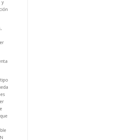
 y
ción
,
er
enta
tipo
ueda
 es
er
se
 que
ble
ON