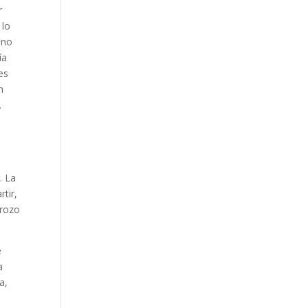
r
 lo
 no
ía
es
n
.
. La
tir,
trozo
e
a
a,