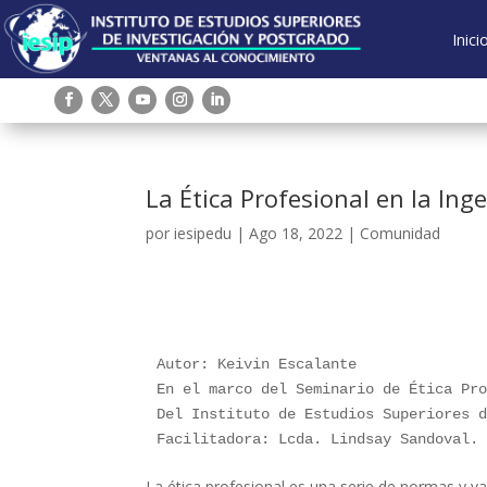
Inici
La Ética Profesional en la Inge
por
iesipedu
|
Ago 18, 2022
|
Comunidad
Autor: Keivin Escalante
En el marco del Seminario de Ética Pr
Del Instituto de Estudios Superiores 
Facilitadora: Lcda. Lindsay Sandoval.
La ética profesional es una serie de normas y v