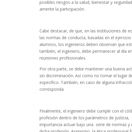
posibles riesgos a la salud, bienestar y segurid
amerite la participación.
Cabe destacar, de que, en las instituciones de ed
las normas de conducta, basadas en el ejercicio 
alumnos, los ingenieros deben observan que e
también, el ingeniero, debe permanecer al día e
reuniones profesionales.
Por otra parte, se debe mantener una buena act
sin discriminación. Así como no tomar el lugar d
específico. También, en caso de alguna infracció
corresponda.
Finalmente, el ingeniero debe cumplir con el códi
profesión dentro de los parámetros de justicia,
importancia actuar bajo una serie de normas y c
dicha profesión. Asimismo, la ética profesional f