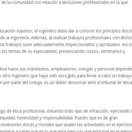
ad de la comunidad con relación a decisiones profesionales en la que
ucación superior, el ingeniero debe dar a conocer los principios ético
de la ingeniería. Además, al realizar trabajos profesionales con dicho
stos trabajos sean adecuadamente inspeccionados y aprobados. Así 
n los temas de su especialidad, presenciando cursos, seminarios y
itud hacia sus mandantes, empleadores, colegas y personal dependi
e otro ingeniero que haya sido escogido para llevar a cabo un trabajo
n por parte del colega, es un deber denunciar ante el tribunal de étic
go de ética profesional, evitando todo tipo de infracción, ejerciendo 
 equidad, honestidad y responsabilidad. Puesto que es de gran
ondiciones éticas y morales que avalen las actividades en el ejercici
avorece a saber qué es lo que está bien y lo que está mal en el ejerci