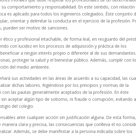
de su comportamiento y responsabilidad. En este sentido, con relación
ética es aplicado para todos los ingenieros colegiados. Éste conjunto 
lar, orientar y delimitar la conducta en el ejercicio de la profesión. P
s, pueden ser motivo de sanciones.
 ético y profesional intachable, de forma leal, en resguardo del prest
endo con lucidez en los procesos de adquisición y práctica de los
 beneficiar a ningún interés propio o diferente al de sus demandantes
onas, proteger la salud y el bienestar público. Además, cumplir con l
ección del medio ambiente.
ñará sus actividades en las áreas de acuerdo a su capacidad, las cua
zar dichas labores. Rigiéndose por los principios y normas de la
an con las pautas generalmente aceptados de la profesión. En éste
 sin aceptar algún tipo de soborno, ni fraude o corrupción, evitando a
tigio del colegio.
nsables ante cualquier acción sin justificación alguna. De esta forma
 manera clara y precisa, las consecuencias que conlleva el no consid
ealizar. Además, se debe manifestar a la persona indicada sobre los