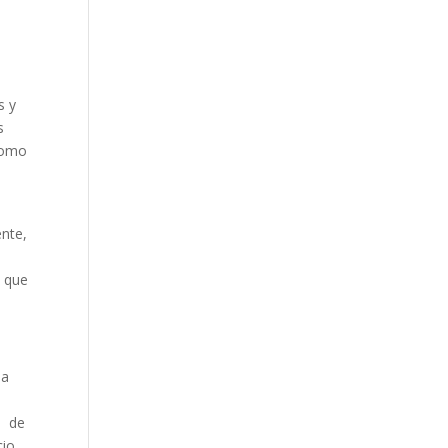
s y
s
como
ente,
a que
la
o de
cio