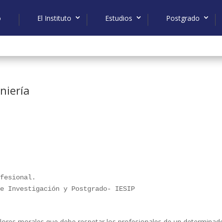
o
El Instituto
Estudios
Postgrado
niería
ofesional. 
de Investigación y Postgrado- IESIP
alores morales que debe respetar los profesionales de un determinad