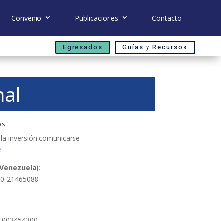
Convenio
Publicaciones
Contacto
Egresados
Guías y Recursos
nal
as
 la inversión comunicarse
e
Venezuela):
00-21465088
21003454300