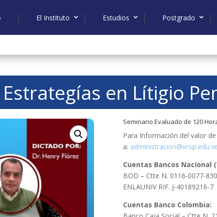
o
El Instituto
Estudios
Postgrado
Estrategías en Lítigio Pe
Seminario Evaluado de 120 Hor
Para Información del valor de
a:
administracion@iesip.edu.v
Cuentas Bancos Nacional (
BOD – Ctte N. 0116-0077-83
ENLAUNIV RIF. J-40189216-7
Cuentas Banco Colombia:
Banco Caja Social – Ctte N. 