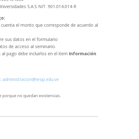
niversidades S.A.S NIT. 901.014.014-R
go:
la cuenta el monto que corresponde de acuerdo al
re sus datos en el formulario
atos de acceso al seminario.
al pago debe incluirlos en el item
Información
a:
administracion@iesip.edu.ve
le porque no quedan existencias.