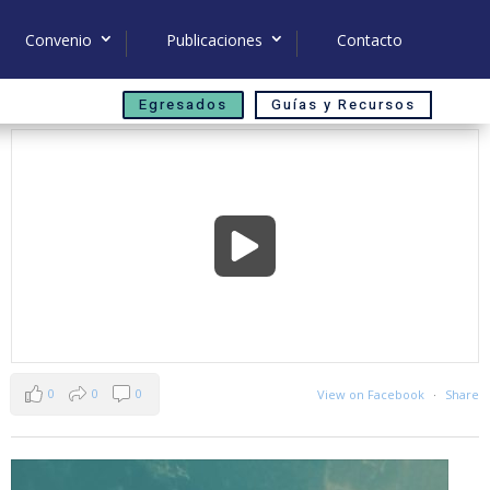
Convenio
Publicaciones
Contacto
Egresados
Guías y Recursos
0
0
0
View on Facebook
·
Share