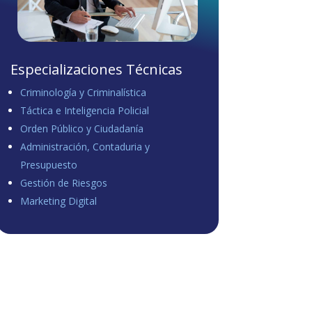
Especializaciones Técnicas
Criminología y Criminalística
Táctica e Inteligencia Policial
Orden Público y Ciudadanía
Administración, Contaduria y
Presupuesto
Gestión de Riesgos
Marketing Digital