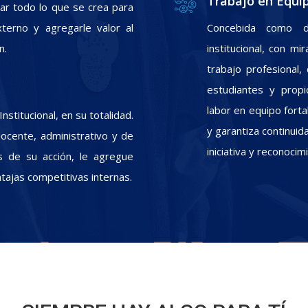
Trabajo en Equi
zar todo lo que se crea para
xterno y agregarle valor al
Concebida como d
n.
institucional, con m
trabajo profesional
estudiantes y propic
labor en equipo fort
stitucional, en su totalidad.
y garantiza continui
docente, administrativo y de
iniciativa y reconoci
s de su acción, le agregue
ntajas competitivas internas.