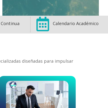

 Continua
Calendario Académico
ecializadas diseñadas para impulsar
1
1
0
View on Facebook
·
Share