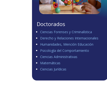
Doctorados
Ciencias Forenses y Criminalística
Derecho y Relaciones Internacionales
Humanidades, Mención Educación
Psicología del Comportamiento
Ciencias Administrativas
Matemáticas
Ciencias Jurídicas