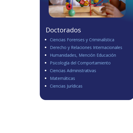
Doctorados
Ciencias Forenses y Criminalística
Derecho y Relaciones Internacionales
Humanidades, Mención Educación
Psicología del Comportamiento
Ciencias Administrativas
Matemáticas
Ciencias Jurídicas