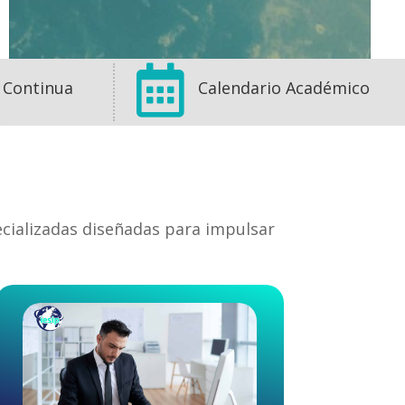

 Continua
Calendario Académico
ecializadas diseñadas para impulsar
1
1
0
View on Facebook
·
Share