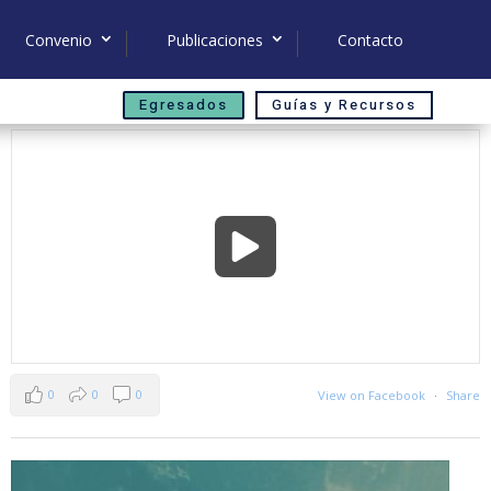
Convenio
Publicaciones
Contacto
Egresados
Guías y Recursos
0
0
0
View on Facebook
·
Share