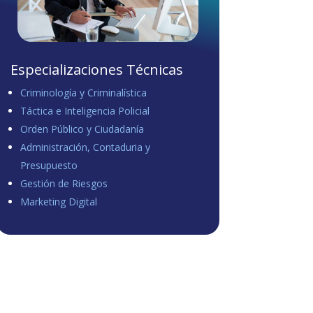
Especializaciones Técnicas
Criminología y Criminalística
Táctica e Inteligencia Policial
Orden Público y Ciudadanía
Administración, Contaduria y
Presupuesto
Gestión de Riesgos
Marketing Digital