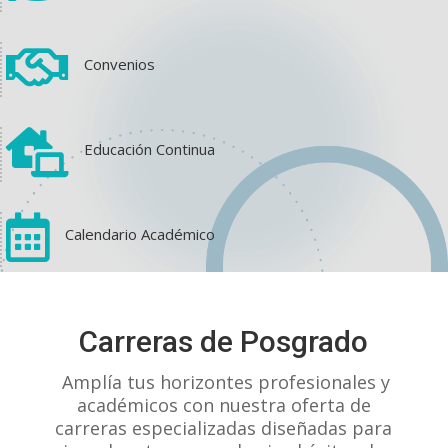

Convenios

Educación Continua

Calendario Académico
View on Facebook
·
Share
Carreras de Posgrado
1
1
0
Amplía tus horizontes profesionales y
académicos con nuestra oferta de
carreras especializadas diseñadas para