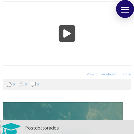
View on Facebook
·
Share
0
0
0

Postdoctorados