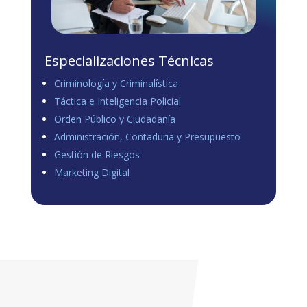
Especializaciones Técnicas
Criminología y Criminalística
Táctica e Inteligencia Policial
Orden Público y Ciudadanía
Administración, Contaduria y Presupuesto
Gestión de Riesgos
Marketing Digital