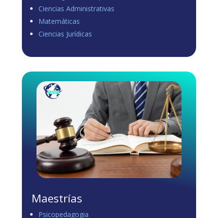
Ciencias Administrativas
View on Facebook
·
Share
Matemáticas
0
1
0
Ciencias Jurídicas
Load more
Maestrías
Psicopedagogia