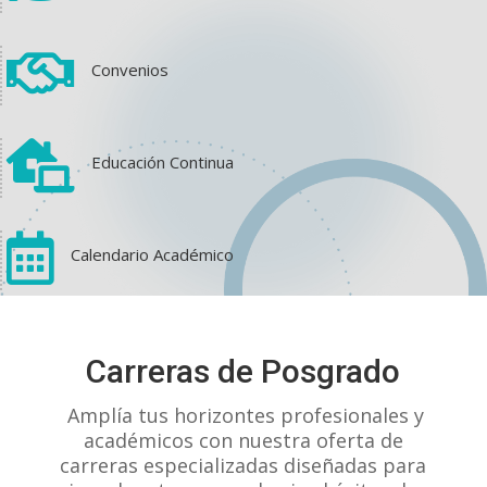

Convenios

Educación Continua

Calendario Académico
View on Facebook
·
Share
Carreras de Posgrado
1
1
0
Amplía tus horizontes profesionales y
académicos con nuestra oferta de
carreras especializadas diseñadas para