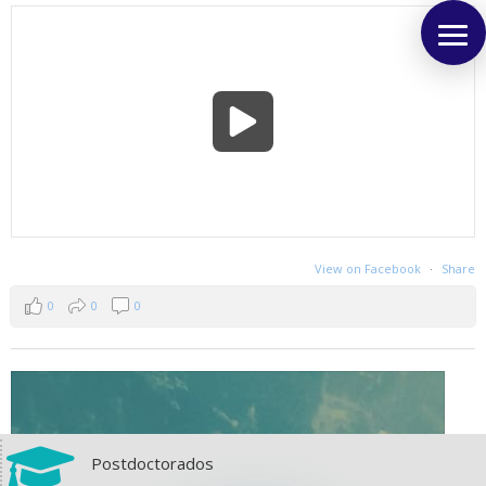
View on Facebook
·
Share
0
0
0

Postdoctorados