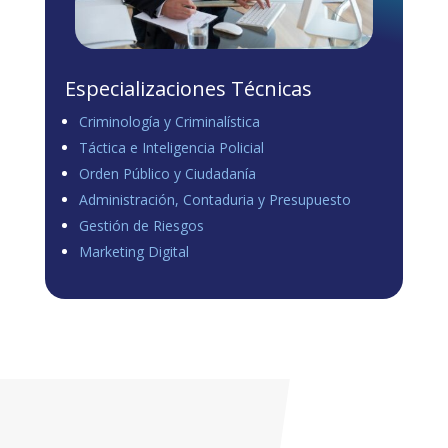
Especializaciones Técnicas
Criminología y Criminalística
Táctica e Inteligencia Policial
Orden Público y Ciudadanía
Administración, Contaduria y Presupuesto
Gestión de Riesgos
Marketing Digital