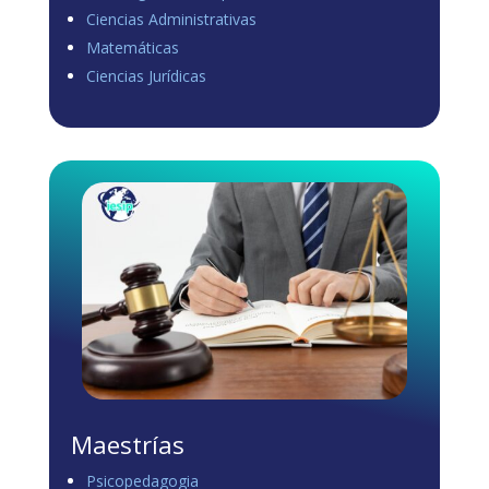
Ciencias Administrativas
View on Facebook
·
Share
Matemáticas
0
0
0
Ciencias Jurídicas
Load more
Maestrías
Psicopedagogia