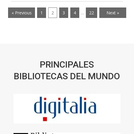
« Previous
1
2
3
4
…
22
Next »
PRINCIPALES
BIBLIOTECAS DEL MUNDO