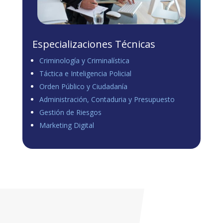
Especializaciones Técnicas
Criminología y Criminalística
Táctica e Inteligencia Policial
Orden Público y Ciudadanía
Administración, Contaduria y Presupuesto
Gestión de Riesgos
Marketing Digital