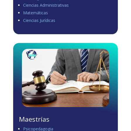
Ciencias Administrativas
View on Facebook
·
Share
Matemáticas
0
1
0
Ciencias Jurídicas
Load more
Maestrías
Psicopedagogia