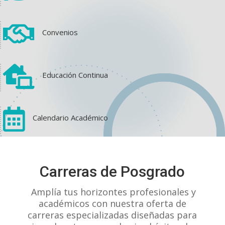

Convenios

Educación Continua

Calendario Académico
View on Facebook
·
Share
Carreras de Posgrado
1
1
0
Amplía tus horizontes profesionales y
académicos con nuestra oferta de
carreras especializadas diseñadas para