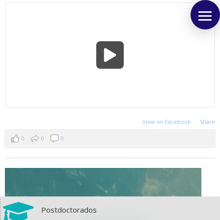
View on Facebook
·
Share
0
0
0

Postdoctorados