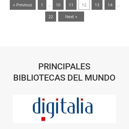
« Previous
1
…
10
11
12
13
14
…
22
Next »
PRINCIPALES
BIBLIOTECAS DEL MUNDO