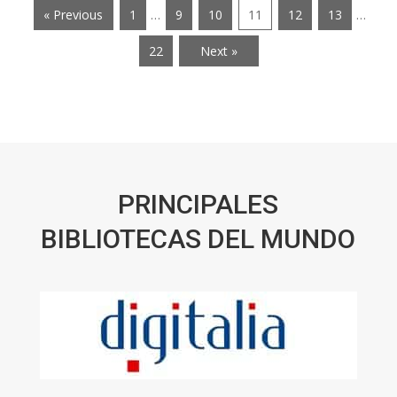
« Previous
1
…
9
10
11
12
13
…
22
Next »
PRINCIPALES
BIBLIOTECAS DEL MUNDO