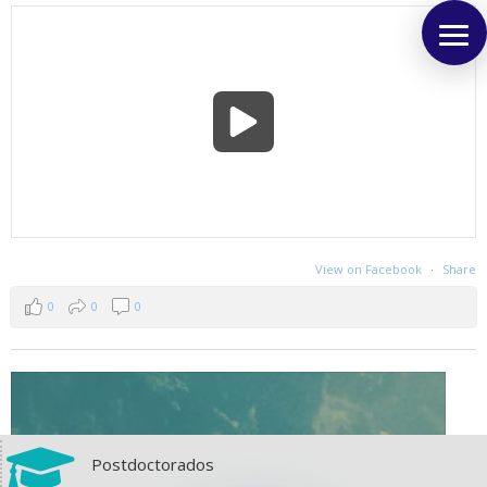
View on Facebook
·
Share
0
0
0

Postdoctorados