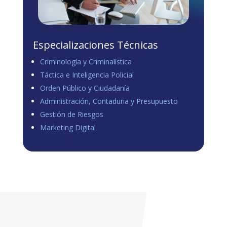
Especializaciones Técnicas
Criminología y Criminalística
Táctica e Inteligencia Policial
Orden Público y Ciudadanía
Administración, Contaduria y Presupuesto
Gestión de Riesgos
Marketing Digital