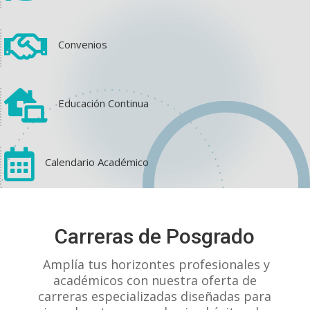

Convenios

Educación Continua

Calendario Académico
View on Facebook
·
Share
Carreras de Posgrado
1
1
0
Amplía tus horizontes profesionales y
académicos con nuestra oferta de
carreras especializadas diseñadas para