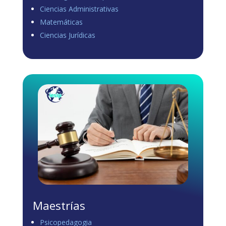
Ciencias Administrativas
View on Facebook
·
Share
Matemáticas
0
0
0
Ciencias Jurídicas
Load more
Maestrías
Psicopedagogia