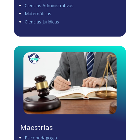
Ciencias Administrativas
View on Facebook
·
Share
Matemáticas
0
1
0
Ciencias Jurídicas
Load more
Maestrías
Psicopedagogia