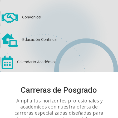

Convenios

Educación Continua

Calendario Académico
View on Facebook
·
Share
Carreras de Posgrado
1
1
0
Amplía tus horizontes profesionales y
académicos con nuestra oferta de
carreras especializadas diseñadas para