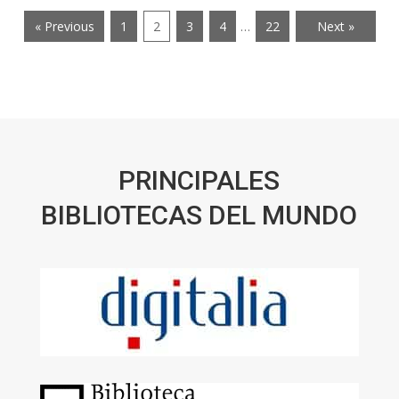
« Previous
1
2
3
4
…
22
Next »
PRINCIPALES
BIBLIOTECAS DEL MUNDO