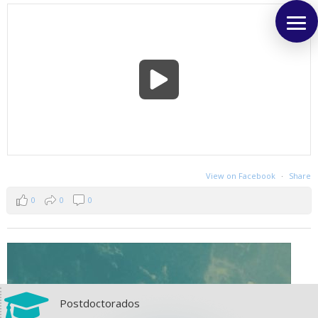
View on Facebook
·
Share
0
0
0

Postdoctorados