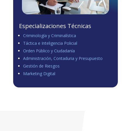
Especializaciones Técnicas
Criminología y Criminalística
Táctica e Inteligencia Policial
Orden Público y Ciudadanía
Administración, Contaduria y Presupuesto
Gestión de Riesgos
Marketing Digital