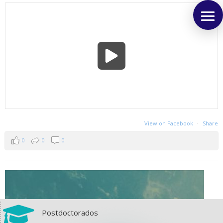
View on Facebook
·
Share
0
0
0

Postdoctorados