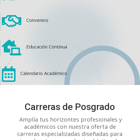

Convenios

Educación Continua

Calendario Académico
View on Facebook
·
Share
Carreras de Posgrado
1
1
0
Amplía tus horizontes profesionales y
académicos con nuestra oferta de
carreras especializadas diseñadas para