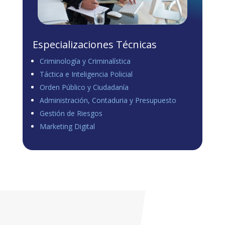
Especializaciones Técnicas
Criminología y Criminalística
Táctica e Inteligencia Policial
Orden Público y Ciudadanía
Administración, Contaduria y Presupuesto
Gestión de Riesgos
Marketing Digital