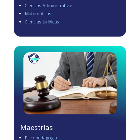
Ciencias Administrativas
View on Facebook
·
Share
Matemáticas
0
1
0
Ciencias Jurídicas
Load more
Maestrías
Psicopedagogia