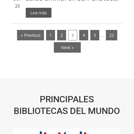
23
Lea más
« Previous
1
2
3
4
5
…
22
Next »
PRINCIPALES
BIBLIOTECAS DEL MUNDO