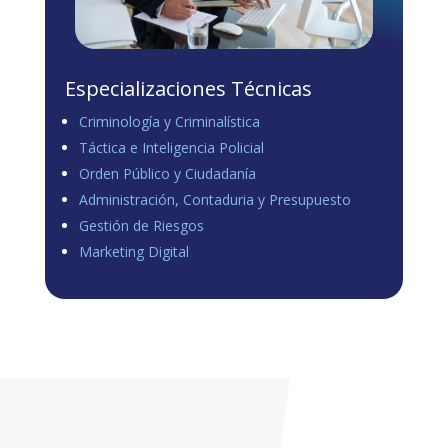
Especializaciones Técnicas
Criminología y Criminalística
Táctica e Inteligencia Policial
Orden Público y Ciudadanía
Administración, Contaduria y Presupuesto
Gestión de Riesgos
Marketing Digital