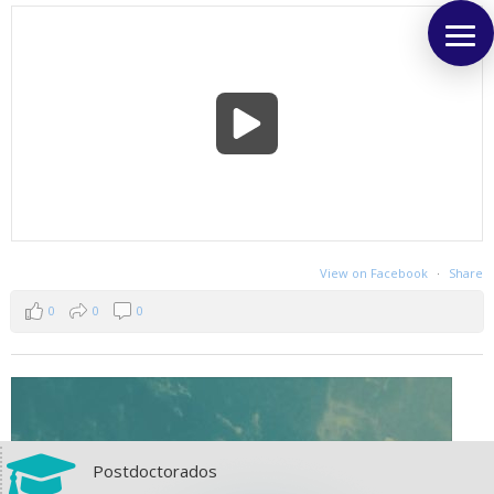
View on Facebook
·
Share
0
0
0

Postdoctorados