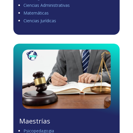
Ciencias Administrativas
View on Facebook
·
Share
Matemáticas
0
0
0
Ciencias Jurídicas
Load more
Maestrías
Psicopedagogia