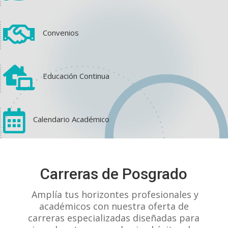

Convenios

Educación Continua

Calendario Académico
View on Facebook
·
Share
Carreras de Posgrado
1
1
0
Amplía tus horizontes profesionales y
académicos con nuestra oferta de
carreras especializadas diseñadas para