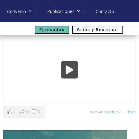
Convenio
Publicaciones
Contacto
Egresados
Guías y Recursos
0
0
0
View on Facebook
·
Share