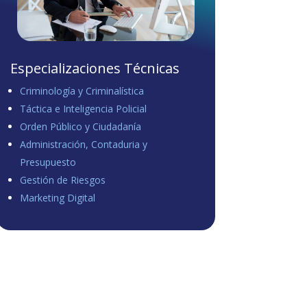
Especializaciones Técnicas
Criminología y Criminalística
Táctica e Inteligencia Policial
Orden Público y Ciudadanía
Administración, Contaduria y
Presupuesto
Gestión de Riesgos
Marketing Digital