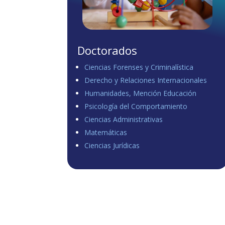
Doctorados
Ciencias Forenses y Criminalística
Derecho y Relaciones Internacionales
Humanidades, Mención Educación
Psicología del Comportamiento
Ciencias Administrativas
Matemáticas
Ciencias Jurídicas