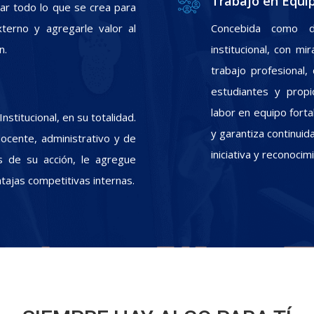
Trabajo en Equi
zar todo lo que se crea para
xterno y agregarle valor al
Concebida como d
n.
institucional, con m
trabajo profesional
estudiantes y propic
labor en equipo fort
stitucional, en su totalidad.
y garantiza continui
docente, administrativo y de
iniciativa y reconoci
s de su acción, le agregue
ntajas competitivas internas.