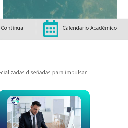

 Continua
Calendario Académico
ecializadas diseñadas para impulsar
1
1
0
View on Facebook
·
Share