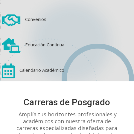

Convenios

Educación Continua

Calendario Académico
View on Facebook
·
Share
Carreras de Posgrado
1
1
0
Amplía tus horizontes profesionales y
académicos con nuestra oferta de
carreras especializadas diseñadas para