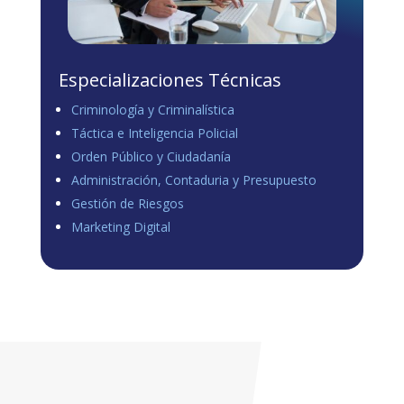
Especializaciones Técnicas
Criminología y Criminalística
Táctica e Inteligencia Policial
Orden Público y Ciudadanía
Administración, Contaduria y Presupuesto
Gestión de Riesgos
Marketing Digital