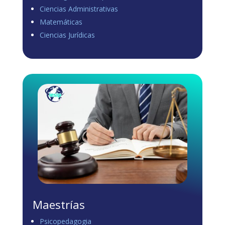
Ciencias Administrativas
View on Facebook
·
Share
Matemáticas
0
1
0
Ciencias Jurídicas
Load more
Maestrías
Psicopedagogia