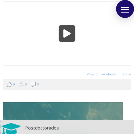
View on Facebook
·
Share
0
0
0

Postdoctorados