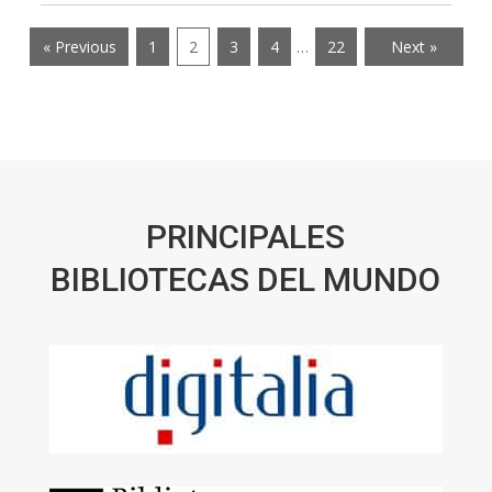
« Previous
1
2
3
4
…
22
Next »
PRINCIPALES
BIBLIOTECAS DEL MUNDO