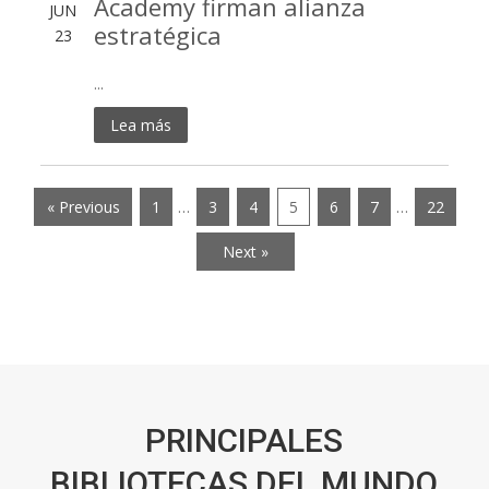
Academy firman alianza
JUN
estratégica
23
...
Lea más
« Previous
1
…
3
4
5
6
7
…
22
Next »
PRINCIPALES
BIBLIOTECAS DEL MUNDO