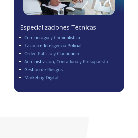
Especializaciones Técnicas
Criminología y Criminalística
Táctica e Inteligencia Policial
Orden Público y Ciudadanía
Administración, Contaduria y Presupuesto
Gestión de Riesgos
Marketing Digital