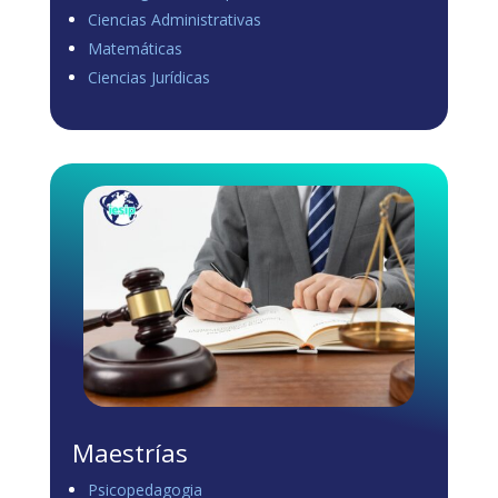
Ciencias Administrativas
View on Facebook
·
Share
Matemáticas
0
1
0
Ciencias Jurídicas
Load more
Maestrías
Psicopedagogia