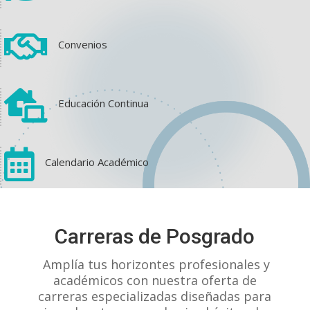

Convenios

Educación Continua

Calendario Académico
View on Facebook
·
Share
Carreras de Posgrado
1
1
0
Amplía tus horizontes profesionales y
académicos con nuestra oferta de
carreras especializadas diseñadas para