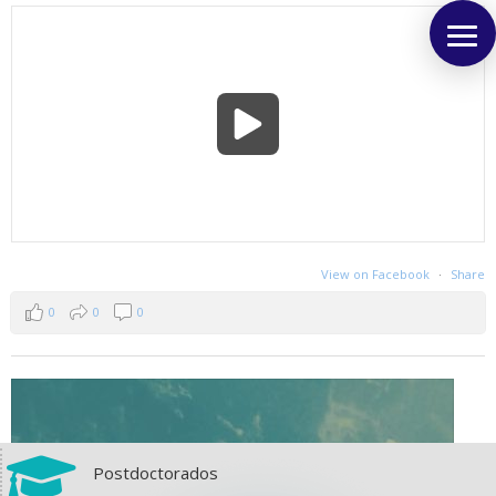
View on Facebook
·
Share
0
0
0

Postdoctorados