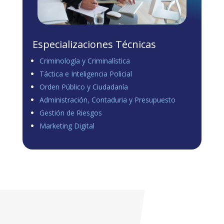
Especializaciones Técnicas
Criminología y Criminalística
Táctica e Inteligencia Policial
Orden Público y Ciudadanía
Administración, Contaduria y Presupuesto
Gestión de Riesgos
Marketing Digital