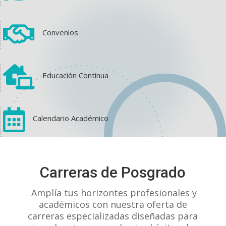

Convenios

Educación Continua

Calendario Académico
View on Facebook
·
Share
Carreras de Posgrado
1
1
0
Amplía tus horizontes profesionales y
académicos con nuestra oferta de
carreras especializadas diseñadas para