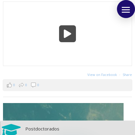
View on Facebook
·
Share
0
0
0

Postdoctorados