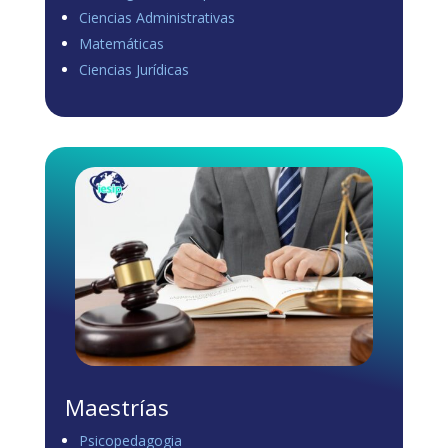
Ciencias Administrativas
View on Facebook
·
Share
Matemáticas
0
0
0
Ciencias Jurídicas
Load more
Maestrías
Psicopedagogia