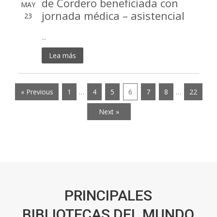
de Cordero beneficiada con
MAY
jornada médica – asistencial
23
...
Lea más
« Previous
1
…
4
5
6
7
8
…
22
Next »
PRINCIPALES
BIBLIOTECAS DEL MUNDO