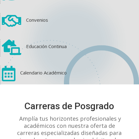

Convenios

Educación Continua

Calendario Académico
View on Facebook
·
Share
Carreras de Posgrado
1
1
0
Amplía tus horizontes profesionales y
académicos con nuestra oferta de
carreras especializadas diseñadas para