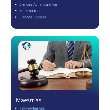
Ciencias Administrativas
View on Facebook
·
Share
Matemáticas
0
0
0
Ciencias Jurídicas
Load more
Maestrías
Psicopedagogia