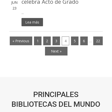
celebra Acto de Grado
JUN
23
...
Lea más
« Previous
1
2
3
4
5
6
…
22
Next »
PRINCIPALES
BIBLIOTECAS DEL MUNDO