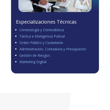
Especializaciones Técnicas
Criminología y Criminalística
Táctica e Inteligencia Policial
Orden Público y Ciudadanía
Administración, Contaduria y Presupuesto
Gestión de Riesgos
Marketing Digital