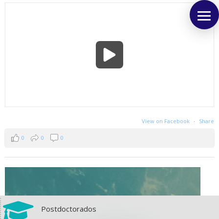
View on Facebook
·
Share
0
0
0

Postdoctorados