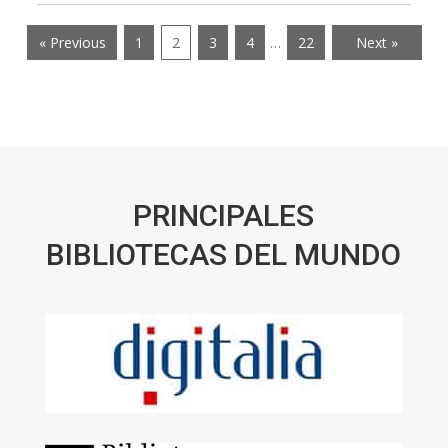
« Previous
1
2
3
4
…
22
Next »
PRINCIPALES
BIBLIOTECAS DEL MUNDO