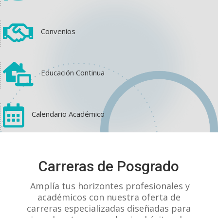

Convenios

Educación Continua

Calendario Académico
View on Facebook
·
Share
Carreras de Posgrado
1
1
0
Amplía tus horizontes profesionales y
académicos con nuestra oferta de
carreras especializadas diseñadas para