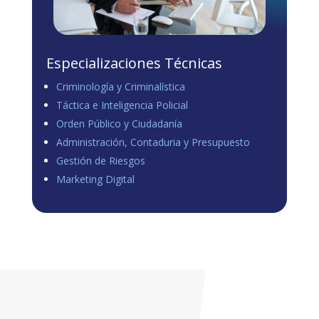
Especializaciones Técnicas
Criminología y Criminalística
Táctica e Inteligencia Policial
Orden Público y Ciudadanía
Administración, Contaduria y Presupuesto
Gestión de Riesgos
Marketing Digital