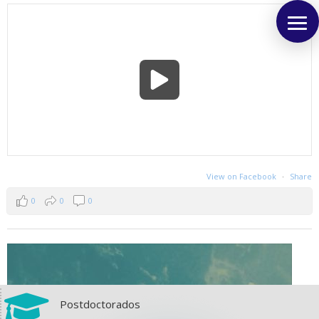
View on Facebook
·
Share
0
0
0

Postdoctorados