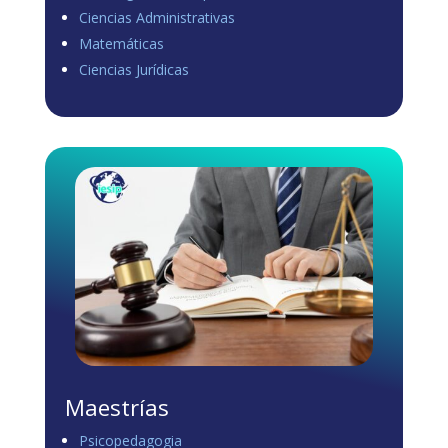
Ciencias Administrativas
View on Facebook
·
Share
Matemáticas
0
1
0
Ciencias Jurídicas
Load more
Maestrías
Psicopedagogia