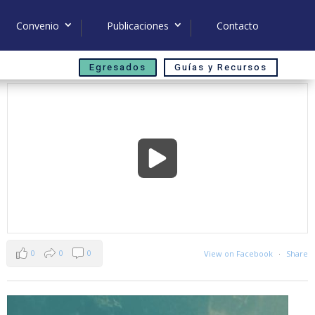
Convenio
Publicaciones
Contacto
Egresados
Guías y Recursos
0
0
0
View on Facebook
·
Share