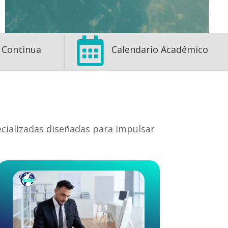

 Continua
Calendario Académico
ecializadas diseñadas para impulsar
1
1
0
View on Facebook
·
Share