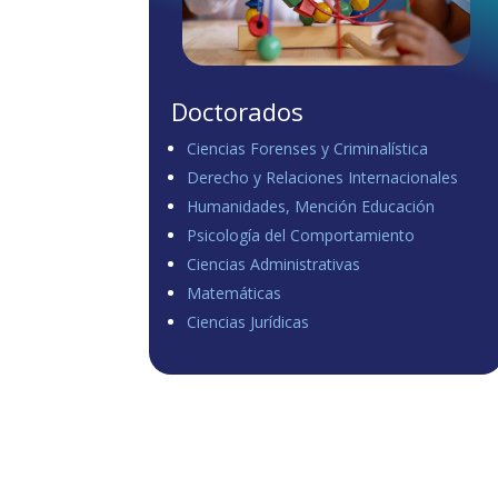
Doctorados
Ciencias Forenses y Criminalística
Derecho y Relaciones Internacionales
Humanidades, Mención Educación
Psicología del Comportamiento
Ciencias Administrativas
Matemáticas
Ciencias Jurídicas