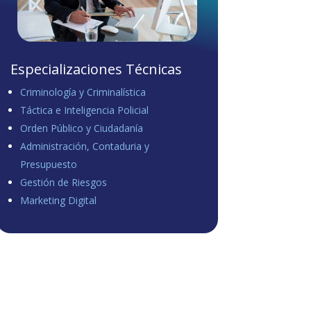
Especializaciones Técnicas
Criminología y Criminalística
Táctica e Inteligencia Policial
Orden Público y Ciudadanía
Administración, Contaduria y
Presupuesto
Gestión de Riesgos
Marketing Digital