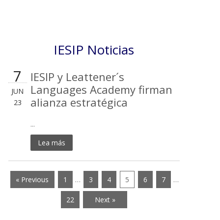
IESIP Noticias
7
IESIP y Leattener´s
Languages Academy firman
JUN
alianza estratégica
23
...
Lea más
« Previous
1
…
3
4
5
6
7
…
22
Next »