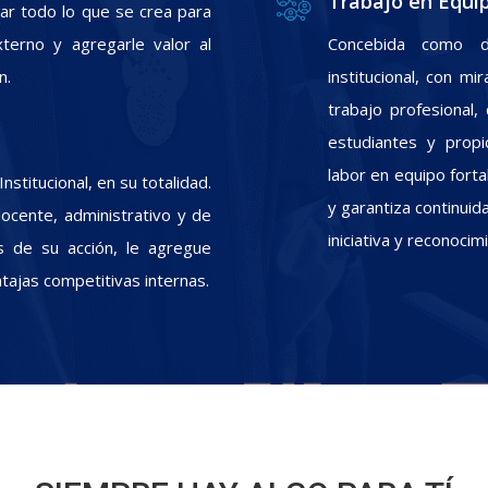
Trabajo en Equi
zar todo lo que se crea para
xterno y agregarle valor al
Concebida como d
n.
institucional, con m
trabajo profesional
estudiantes y propic
labor en equipo fort
stitucional, en su totalidad.
y garantiza continui
docente, administrativo y de
iniciativa y reconoci
s de su acción, le agregue
ntajas competitivas internas.