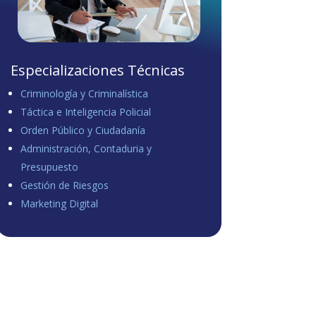
Especializaciones Técnicas
Criminología y Criminalística
Táctica e Inteligencia Policial
Orden Público y Ciudadanía
Administración, Contaduria y
Presupuesto
Gestión de Riesgos
Marketing Digital