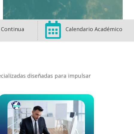

 Continua
Calendario Académico
ecializadas diseñadas para impulsar
1
1
0
View on Facebook
·
Share