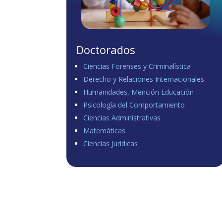
Doctorados
Ciencias Forenses y Criminalística
Derecho y Relaciones Internacionales
Humanidades, Mención Educación
Psicología del Comportamiento
Ciencias Administrativas
Matemáticas
Ciencias Jurídicas