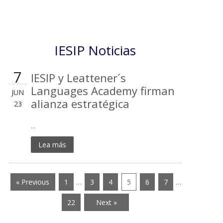
IESIP Noticias
7
IESIP y Leattener´s
Languages Academy firman
JUN
alianza estratégica
23
...
Lea más
« Previous
1
…
3
4
5
6
7
…
22
Next »