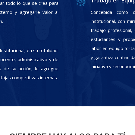
Trabajo en Equi
zar todo lo que se crea para
xterno y agregarle valor al
Concebida como d
n.
institucional, con m
trabajo profesional
estudiantes y propic
labor en equipo fort
stitucional, en su totalidad.
y garantiza continui
docente, administrativo y de
iniciativa y reconoci
s de su acción, le agregue
ntajas competitivas internas.