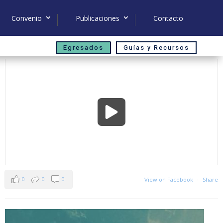
Convenio
Publicaciones
Contacto
Egresados
Guías y Recursos
0
0
0
View on Facebook
·
Share