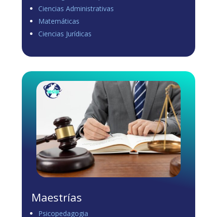
Ciencias Administrativas
View on Facebook
·
Share
Matemáticas
0
1
0
Ciencias Jurídicas
Load more
Maestrías
Psicopedagogia