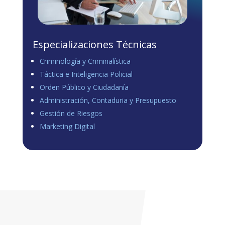
Especializaciones Técnicas
Criminología y Criminalística
Táctica e Inteligencia Policial
Orden Público y Ciudadanía
Administración, Contaduria y Presupuesto
Gestión de Riesgos
Marketing Digital