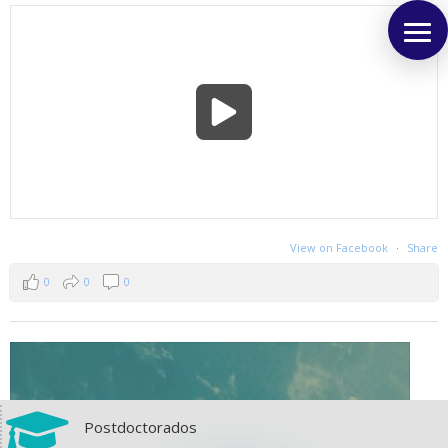
View on Facebook
·
Share
0
0
0

Postdoctorados