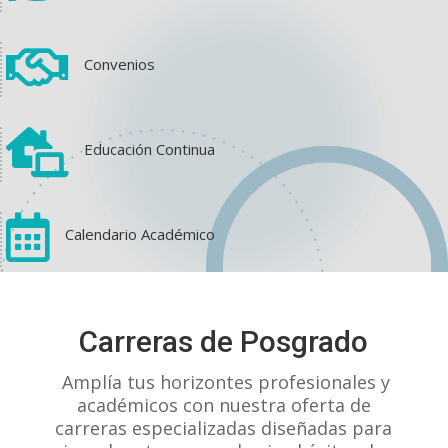

Convenios

Educación Continua

Calendario Académico
View on Facebook
·
Share
Carreras de Posgrado
1
1
0
Amplía tus horizontes profesionales y
académicos con nuestra oferta de
carreras especializadas diseñadas para