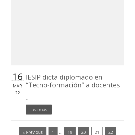
16
IESIP dicta diplomado en
“Tecno-formación” a docentes
MAR
22
...
Lea más
« Previous
1
…
19
20
21
22