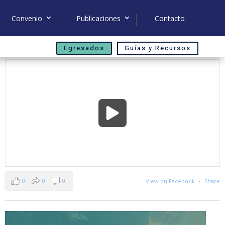
Convenio
Publicaciones
Contacto
Egresados
Guías y Recursos
0
0
0
View on Facebook
·
Share