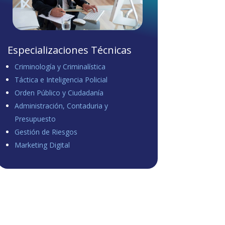
Especializaciones Técnicas
Criminología y Criminalística
Táctica e Inteligencia Policial
Orden Público y Ciudadanía
Administración, Contaduria y
Presupuesto
Gestión de Riesgos
Marketing Digital