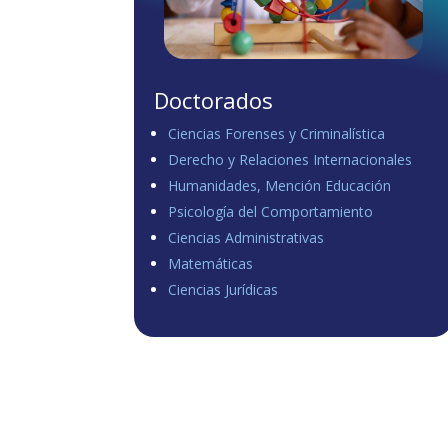
Doctorados
Ciencias Forenses y Criminalística
Derecho y Relaciones Internacionales
Humanidades, Mención Educación
Psicología del Comportamiento
Ciencias Administrativas
Matemáticas
Ciencias Jurídicas