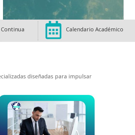

 Continua
Calendario Académico
ecializadas diseñadas para impulsar
1
1
0
View on Facebook
·
Share