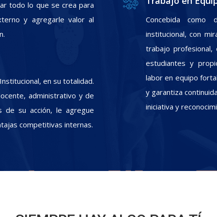
Trabajo en Equi
zar todo lo que se crea para
xterno y agregarle valor al
Concebida como d
n.
institucional, con m
trabajo profesional
estudiantes y propic
labor en equipo fort
stitucional, en su totalidad.
y garantiza continui
docente, administrativo y de
iniciativa y reconoci
s de su acción, le agregue
ntajas competitivas internas.