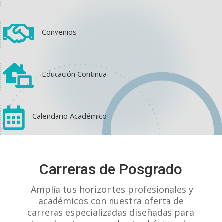

Convenios

Educación Continua

Calendario Académico
View on Facebook
·
Share
Carreras de Posgrado
1
1
0
Amplía tus horizontes profesionales y
académicos con nuestra oferta de
carreras especializadas diseñadas para