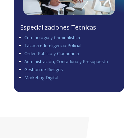
Especializaciones Técnicas
Criminología y Criminalística
Táctica e Inteligencia Policial
Orden Público y Ciudadanía
Administración, Contaduria y Presupuesto
Gestión de Riesgos
Marketing Digital