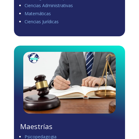
Ciencias Administrativas
View on Facebook
·
Share
Matemáticas
0
1
0
Ciencias Jurídicas
Load more
Maestrías
Psicopedagogia