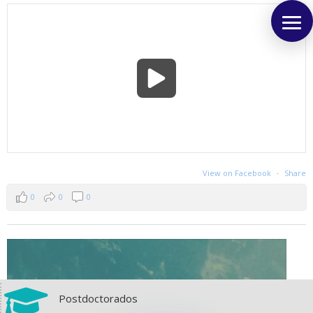
View on Facebook
·
Share
0
0
0

Postdoctorados