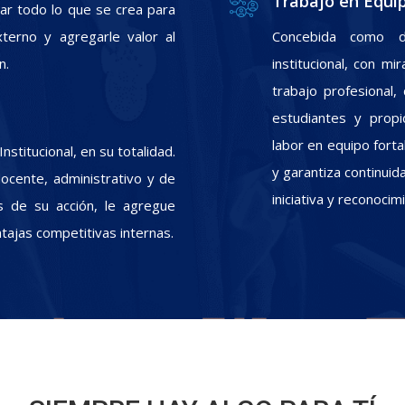
Trabajo en Equi
zar todo lo que se crea para
xterno y agregarle valor al
Concebida como d
n.
institucional, con m
trabajo profesional
estudiantes y propic
labor en equipo fort
stitucional, en su totalidad.
y garantiza continui
docente, administrativo y de
iniciativa y reconoci
s de su acción, le agregue
ntajas competitivas internas.