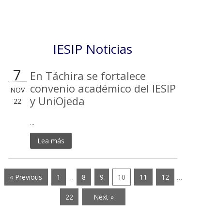
IESIP Noticias
7
En Táchira se fortalece
convenio académico del IESIP
NOV
y UniOjeda
22
...
Lea más
« Previous
1
…
8
9
10
11
12
…
22
Next »