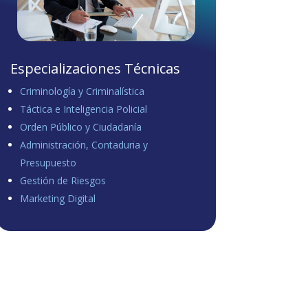
Especializaciones Técnicas
Criminología y Criminalística
Táctica e Inteligencia Policial
Orden Público y Ciudadanía
Administración, Contaduria y
Presupuesto
Gestión de Riesgos
Marketing Digital