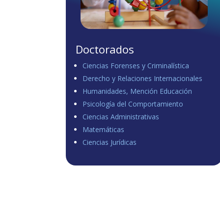
Doctorados
Ciencias Forenses y Criminalística
Derecho y Relaciones Internacionales
Humanidades, Mención Educación
Psicología del Comportamiento
Ciencias Administrativas
Matemáticas
Ciencias Jurídicas