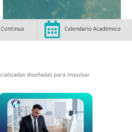

 Continua
Calendario Académico
ecializadas diseñadas para impulsar
1
1
0
View on Facebook
·
Share