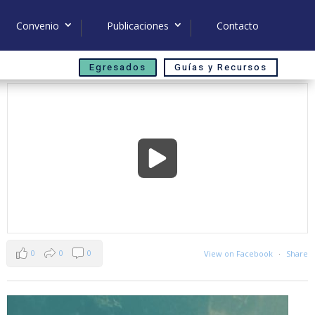
Convenio
Publicaciones
Contacto
Egresados
Guías y Recursos
0
0
0
View on Facebook
·
Share