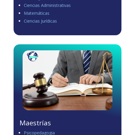
Ciencias Administrativas
View on Facebook
·
Share
Matemáticas
0
1
0
Ciencias Jurídicas
Load more
Maestrías
Psicopedagogia