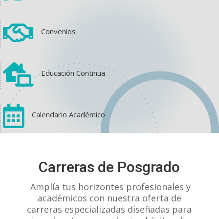

Convenios

Educación Continua

Calendario Académico
View on Facebook
·
Share
Carreras de Posgrado
1
1
0
Amplía tus horizontes profesionales y
académicos con nuestra oferta de
carreras especializadas diseñadas para