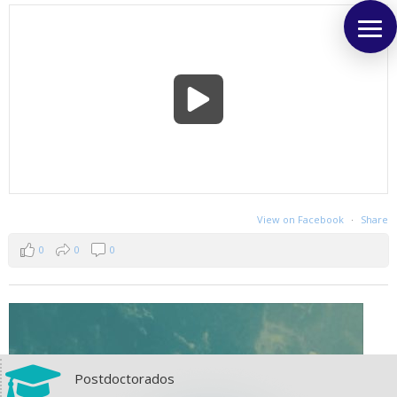
View on Facebook
·
Share
0
0
0

Postdoctorados