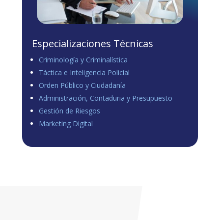
Especializaciones Técnicas
Criminología y Criminalística
Táctica e Inteligencia Policial
Orden Público y Ciudadanía
Administración, Contaduria y Presupuesto
Gestión de Riesgos
Marketing Digital