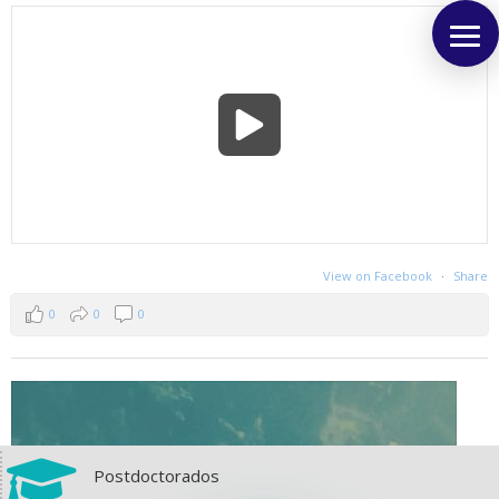
View on Facebook
·
Share
0
0
0

Postdoctorados