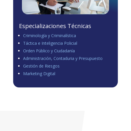
Especializaciones Técnicas
Criminología y Criminalística
Táctica e Inteligencia Policial
Orden Público y Ciudadanía
Administración, Contaduria y Presupuesto
Gestión de Riesgos
Marketing Digital