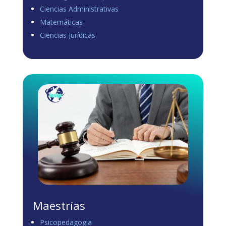
Ciencias Administrativas
View on Facebook
·
Share
Matemáticas
0
1
0
Ciencias Jurídicas
Load more
Maestrías
Psicopedagogia