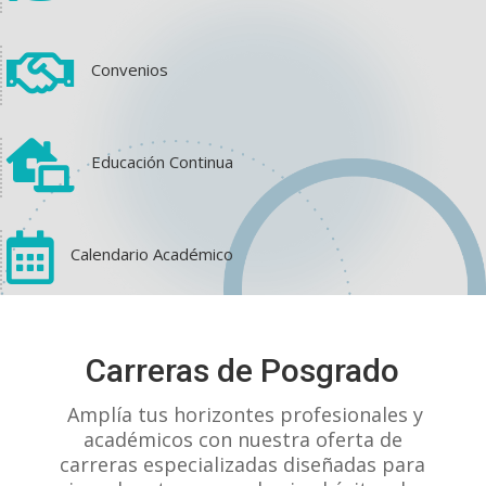

Convenios

Educación Continua

Calendario Académico
View on Facebook
·
Share
Carreras de Posgrado
1
1
0
Amplía tus horizontes profesionales y
académicos con nuestra oferta de
carreras especializadas diseñadas para