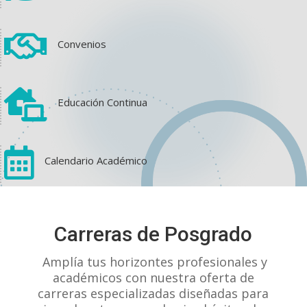

Convenios

Educación Continua

Calendario Académico
View on Facebook
·
Share
Carreras de Posgrado
1
1
0
Amplía tus horizontes profesionales y
académicos con nuestra oferta de
carreras especializadas diseñadas para