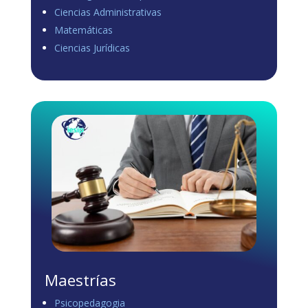
Ciencias Administrativas
View on Facebook
·
Share
Matemáticas
0
1
0
Ciencias Jurídicas
Load more
Maestrías
Psicopedagogia