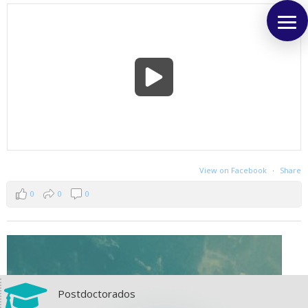
View on Facebook
·
Share
0
0
0

Postdoctorados