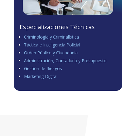
Especializaciones Técnicas
Criminología y Criminalística
Táctica e Inteligencia Policial
Orden Público y Ciudadanía
Administración, Contaduria y Presupuesto
Gestión de Riesgos
Marketing Digital