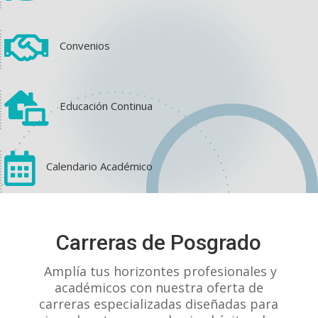

Convenios

Educación Continua

Calendario Académico
View on Facebook
·
Share
Carreras de Posgrado
1
1
0
Amplía tus horizontes profesionales y
académicos con nuestra oferta de
carreras especializadas diseñadas para