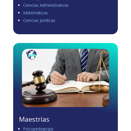
Ciencias Administrativas
View on Facebook
·
Share
Matemáticas
0
1
0
Ciencias Jurídicas
Load more
Maestrías
Psicopedagogia