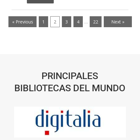
« Previous
1
2
3
4
…
22
Next »
PRINCIPALES
BIBLIOTECAS DEL MUNDO