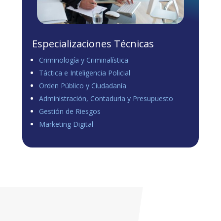
Especializaciones Técnicas
Criminología y Criminalística
Táctica e Inteligencia Policial
Orden Público y Ciudadanía
Administración, Contaduria y Presupuesto
Gestión de Riesgos
Marketing Digital