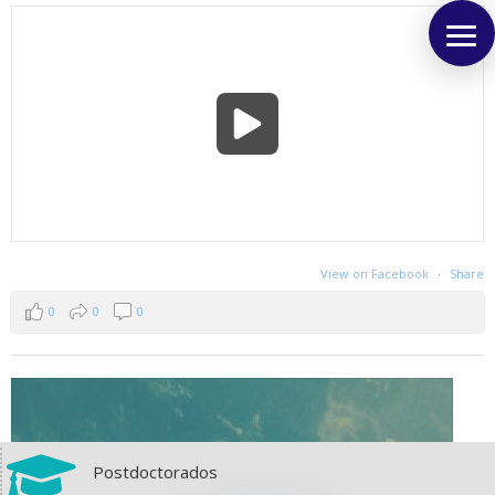
View on Facebook
·
Share
0
0
0

Postdoctorados