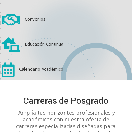

View on Facebook
·
Share
Convenios
0
0
0

Educación Continua

Calendario Académico
Carreras de Posgrado
Amplía tus horizontes profesionales y
View on Facebook
·
Share
académicos con nuestra oferta de
carreras especializadas diseñadas para
0
0
0