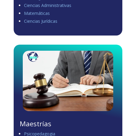
Ciencias Administrativas
View on Facebook
·
Share
Matemáticas
1
1
0
Ciencias Jurídicas
Load more
Maestrías
Psicopedagogia