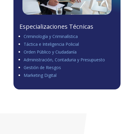
Especializaciones Técnicas
Criminología y Criminalística
Táctica e Inteligencia Policial
Orden Público y Ciudadanía
Administración, Contaduria y Presupuesto
Gestión de Riesgos
Marketing Digital