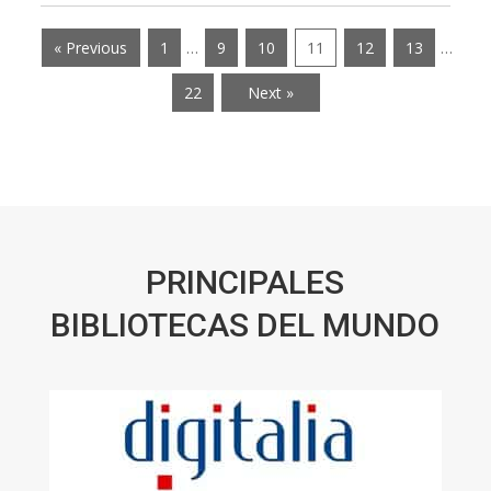
« Previous
1
…
9
10
11
12
13
…
22
Next »
PRINCIPALES
BIBLIOTECAS DEL MUNDO