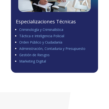
Especializaciones Técnicas
Criminología y Criminalística
Táctica e Inteligencia Policial
Orden Público y Ciudadanía
Administración, Contaduria y Presupuesto
Gestión de Riesgos
Marketing Digital