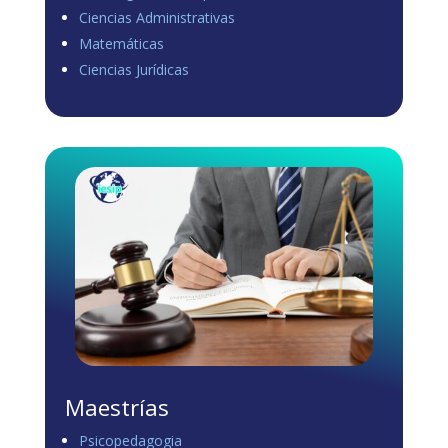
Ciencias Administrativas
View on Facebook
·
Share
Matemáticas
0
1
0
Ciencias Jurídicas
Load more
Maestrías
Psicopedagogia