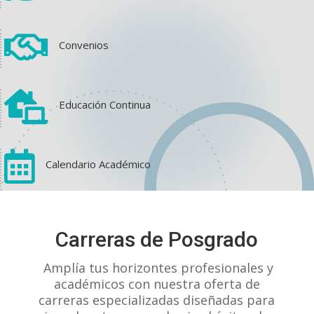

Convenios

Educación Continua

Calendario Académico
View on Facebook
·
Share
Carreras de Posgrado
1
1
0
Amplía tus horizontes profesionales y
académicos con nuestra oferta de
carreras especializadas diseñadas para