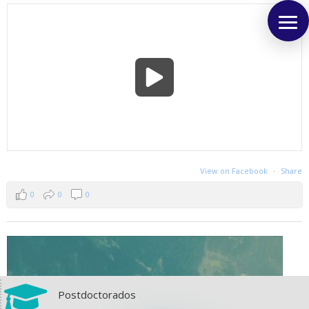
View on Facebook
·
Share
0
0
0

Postdoctorados