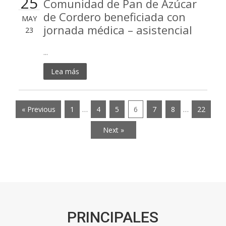
25
Comunidad de Pan de Azúcar
de Cordero beneficiada con
MAY
jornada médica – asistencial
23
...
Lea más
« Previous
1
…
4
5
6
7
8
…
22
Next »
PRINCIPALES