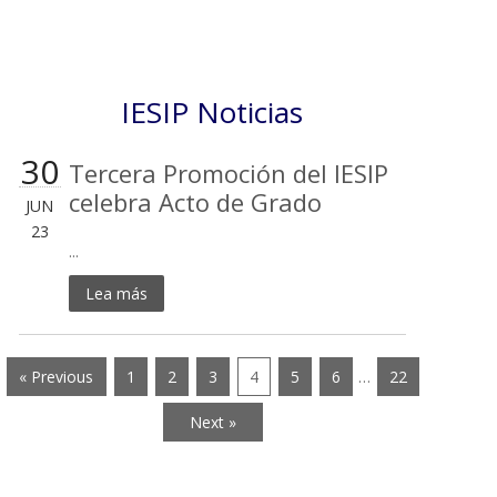
IESIP Noticias
30
Tercera Promoción del IESIP
celebra Acto de Grado
JUN
23
...
Lea más
« Previous
1
2
3
4
5
6
…
22
Next »