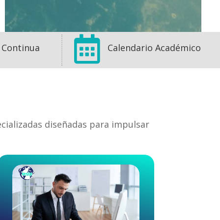

 Continua
Calendario Académico
ecializadas diseñadas para impulsar
1
1
0
View on Facebook
·
Share