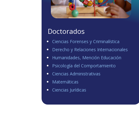
Doctorados
Ciencias Forenses y Criminalística
Derecho y Relaciones Internacionales
Humanidades, Mención Educación
Psicología del Comportamiento
Ciencias Administrativas
Matemáticas
Ciencias Jurídicas