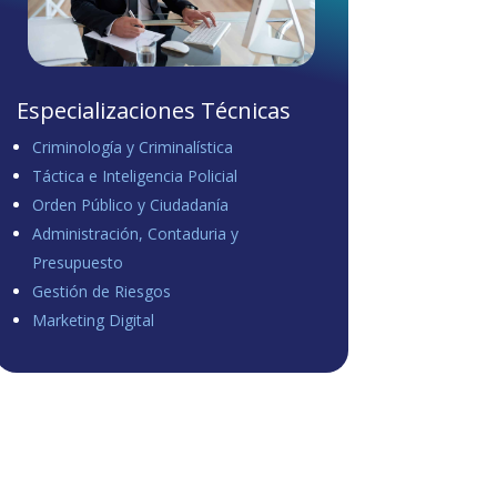
Especializaciones Técnicas
Criminología y Criminalística
Táctica e Inteligencia Policial
Orden Público y Ciudadanía
Administración, Contaduria y
Presupuesto
Gestión de Riesgos
Marketing Digital