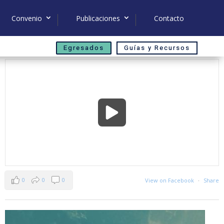
Convenio
Publicaciones
Contacto
Egresados
Guías y Recursos
0
0
0
View on Facebook
·
Share