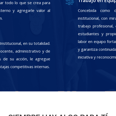
Trabajo en Equi
zar todo lo que se crea para
xterno y agregarle valor al
Concebida como d
n.
institucional, con m
trabajo profesional
estudiantes y propic
labor en equipo fort
stitucional, en su totalidad.
y garantiza continui
docente, administrativo y de
iniciativa y reconoci
s de su acción, le agregue
ntajas competitivas internas.