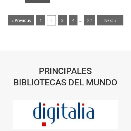
« Previous
1
2
3
4
…
22
Next »
PRINCIPALES
BIBLIOTECAS DEL MUNDO