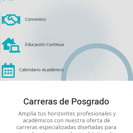

View on Facebook
·
Share
Convenios
0
0
0

Educación Continua

Calendario Académico
Carreras de Posgrado
Amplía tus horizontes profesionales y
View on Facebook
·
Share
académicos con nuestra oferta de
carreras especializadas diseñadas para
0
0
0