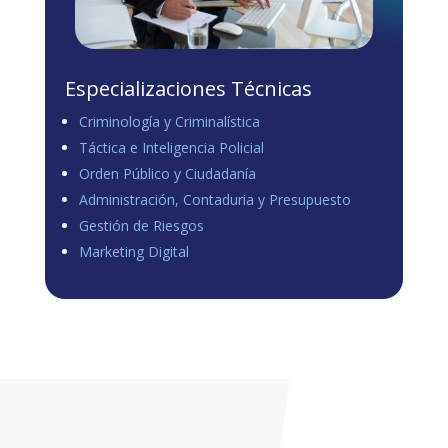
Especializaciones Técnicas
Criminología y Criminalística
Táctica e Inteligencia Policial
Orden Público y Ciudadanía
Administración, Contaduria y Presupuesto
Gestión de Riesgos
Marketing Digital