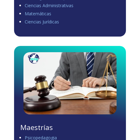
Ciencias Administrativas
View on Facebook
·
Share
Matemáticas
1
1
0
Ciencias Jurídicas
Load more
Maestrías
Psicopedagogia