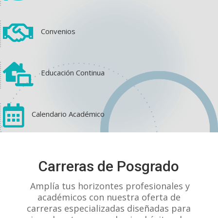

Convenios

Educación Continua

Calendario Académico
View on Facebook
·
Share
Carreras de Posgrado
1
1
0
Amplía tus horizontes profesionales y
académicos con nuestra oferta de
carreras especializadas diseñadas para