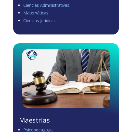
Ciencias Administrativas
View on Facebook
·
Share
Matemáticas
0
1
0
Ciencias Jurídicas
Load more
Maestrías
Psicopedagogia