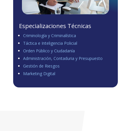
Especializaciones Técnicas
Criminología y Criminalística
Táctica e Inteligencia Policial
Orden Público y Ciudadanía
Administración, Contaduria y Presupuesto
Gestión de Riesgos
Marketing Digital