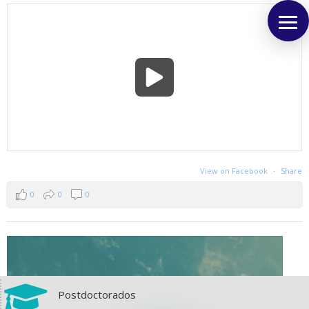
View on Facebook
·
Share
0
0
0

Postdoctorados