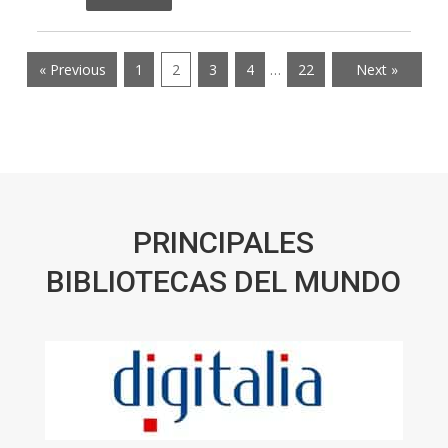
« Previous
1
2
3
4
…
22
Next »
PRINCIPALES
BIBLIOTECAS DEL MUNDO