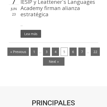
7
IESIP y Leattener´s Languages
Academy firman alianza
JUN
estratégica
23
...
Lea más
« Previous
1
…
3
4
5
6
7
…
22
Next »
PRINCIPALES