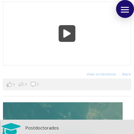
View on Facebook
·
Share
0
0
0

Postdoctorados