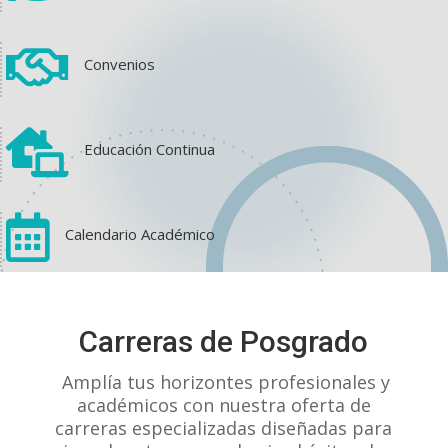

Convenios

Educación Continua

Calendario Académico
View on Facebook
·
Share
Carreras de Posgrado
1
1
0
Amplía tus horizontes profesionales y
académicos con nuestra oferta de
carreras especializadas diseñadas para