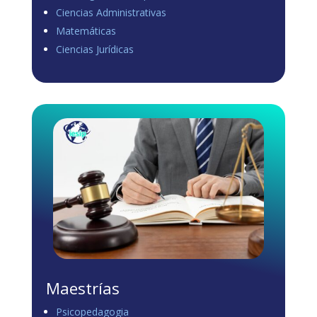
Ciencias Administrativas
View on Facebook
·
Share
Matemáticas
0
1
0
Ciencias Jurídicas
Load more
Maestrías
Psicopedagogia