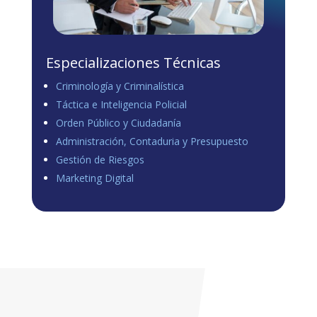
Especializaciones Técnicas
Criminología y Criminalística
Táctica e Inteligencia Policial
Orden Público y Ciudadanía
Administración, Contaduria y Presupuesto
Gestión de Riesgos
Marketing Digital