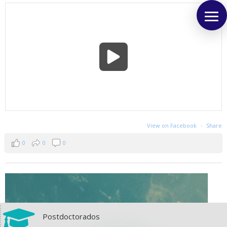
View on Facebook
·
Share
0
0
0

Postdoctorados