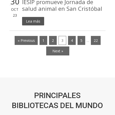
30
IESIP promueve Jornada de
salud animal en San Cristóbal
OCT
23
Lea más
« Previous
1
2
3
4
5
…
22
Next »
PRINCIPALES
BIBLIOTECAS DEL MUNDO