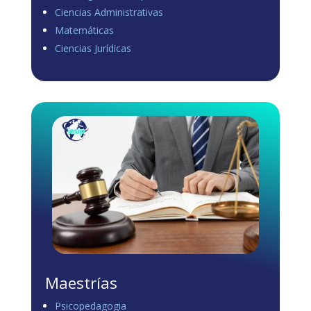
Ciencias Administrativas
View on Facebook
·
Share
Matemáticas
0
0
0
Ciencias Jurídicas
Load more
Maestrías
Psicopedagogia