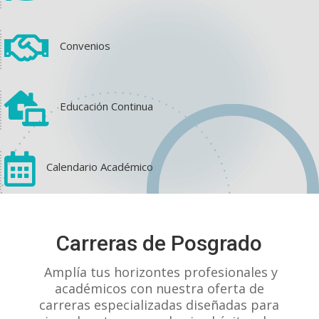

Convenios

Educación Continua

Calendario Académico
View on Facebook
·
Share
Carreras de Posgrado
1
2
0
Amplía tus horizontes profesionales y
académicos con nuestra oferta de
carreras especializadas diseñadas para