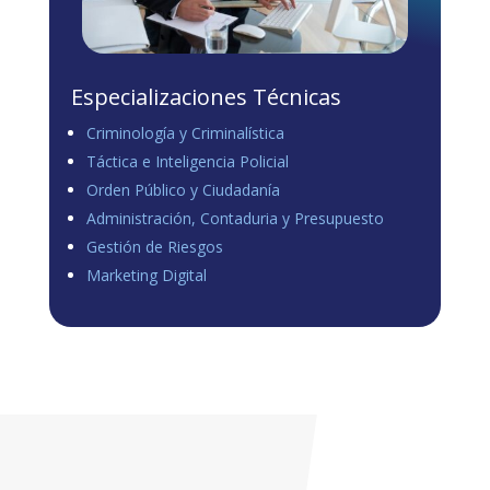
Especializaciones Técnicas
Criminología y Criminalística
Táctica e Inteligencia Policial
Orden Público y Ciudadanía
Administración, Contaduria y Presupuesto
Gestión de Riesgos
Marketing Digital