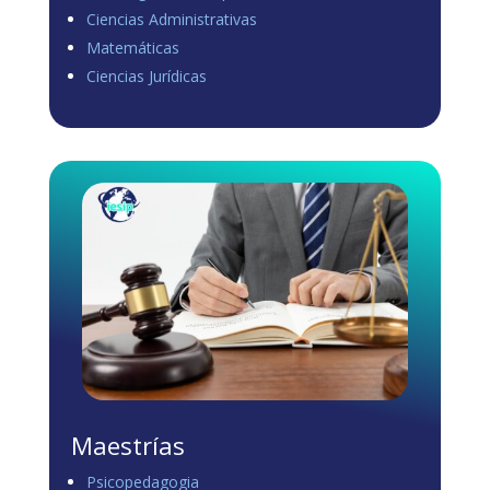
Ciencias Administrativas
View on Facebook
·
Share
Matemáticas
0
0
0
Ciencias Jurídicas
Load more
Maestrías
Psicopedagogia