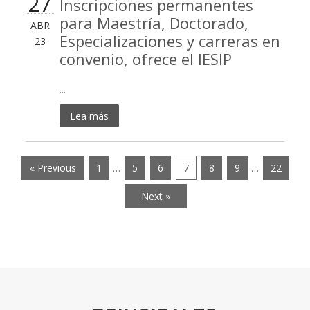
27
Inscripciones permanentes
para Maestría, Doctorado,
ABR
Especializaciones y carreras en
23
convenio, ofrece el IESIP
...
Lea más
« Previous
1
…
5
6
7
8
9
…
22
Next »