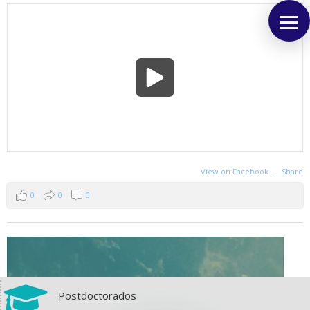
View on Facebook
·
Share
0
0
0

Postdoctorados