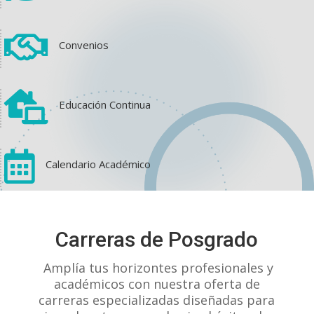

Convenios

Educación Continua

Calendario Académico
View on Facebook
·
Share
Carreras de Posgrado
1
2
0
Amplía tus horizontes profesionales y
académicos con nuestra oferta de
carreras especializadas diseñadas para