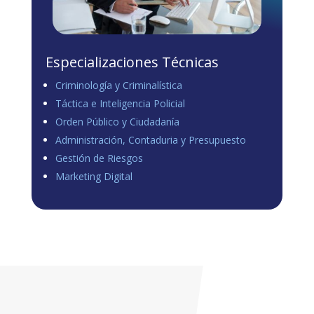
Especializaciones Técnicas
Criminología y Criminalística
Táctica e Inteligencia Policial
Orden Público y Ciudadanía
Administración, Contaduria y Presupuesto
Gestión de Riesgos
Marketing Digital