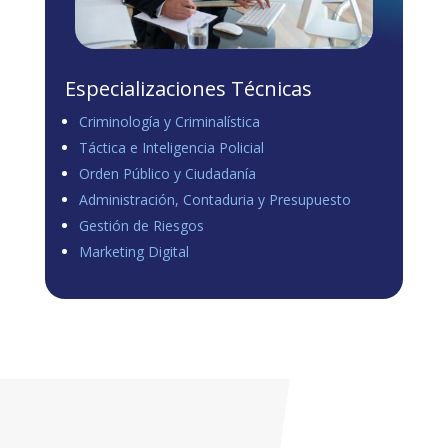
Especializaciones Técnicas
Criminología y Criminalística
Táctica e Inteligencia Policial
Orden Público y Ciudadanía
Administración, Contaduria y Presupuesto
Gestión de Riesgos
Marketing Digital