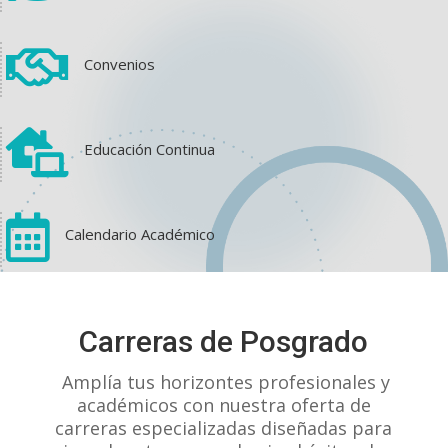

Convenios

Educación Continua

Calendario Académico
View on Facebook
·
Share
Carreras de Posgrado
1
2
0
Amplía tus horizontes profesionales y
académicos con nuestra oferta de
carreras especializadas diseñadas para