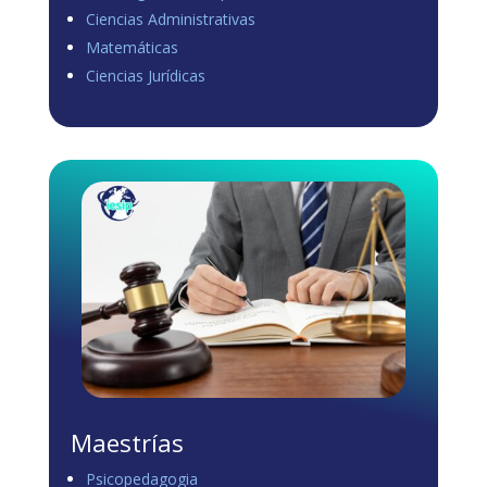
Ciencias Administrativas
View on Facebook
·
Share
Matemáticas
0
0
0
Ciencias Jurídicas
Load more
Maestrías
Psicopedagogia