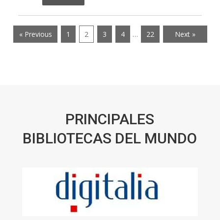
« Previous
1
2
3
4
…
22
Next »
PRINCIPALES
BIBLIOTECAS DEL MUNDO