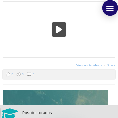
View on Facebook
·
Share
0
0
0

Postdoctorados