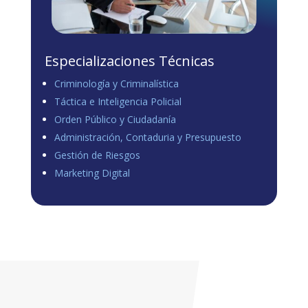
Especializaciones Técnicas
Criminología y Criminalística
Táctica e Inteligencia Policial
Orden Público y Ciudadanía
Administración, Contaduria y Presupuesto
Gestión de Riesgos
Marketing Digital