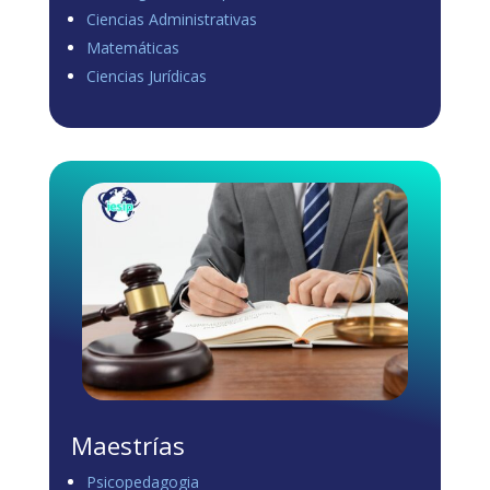
Ciencias Administrativas
View on Facebook
·
Share
Matemáticas
0
1
0
Ciencias Jurídicas
Load more
Maestrías
Psicopedagogia