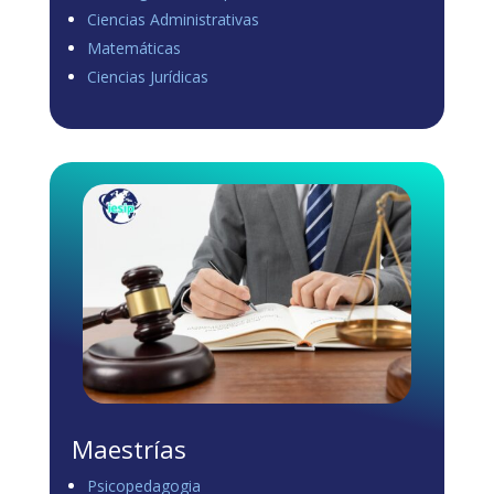
Ciencias Administrativas
View on Facebook
·
Share
Matemáticas
0
0
0
Ciencias Jurídicas
Load more
Maestrías
Psicopedagogia