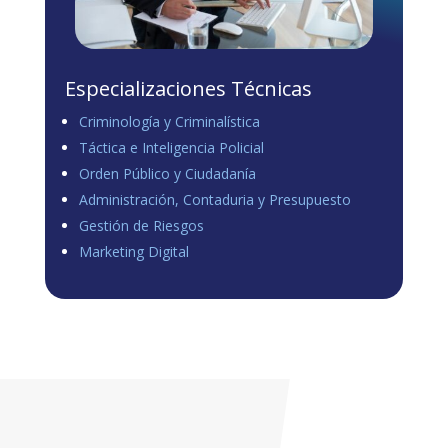
Especializaciones Técnicas
Criminología y Criminalística
Táctica e Inteligencia Policial
Orden Público y Ciudadanía
Administración, Contaduria y Presupuesto
Gestión de Riesgos
Marketing Digital