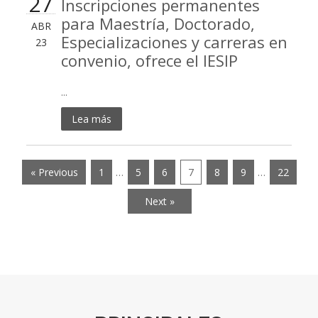
27
Inscripciones permanentes
para Maestría, Doctorado,
ABR
Especializaciones y carreras en
23
convenio, ofrece el IESIP
...
Lea más
« Previous
1
…
5
6
7
8
9
…
22
Next »