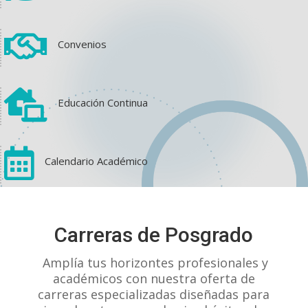

Convenios

Educación Continua

Calendario Académico
View on Facebook
·
Share
Carreras de Posgrado
1
1
0
Amplía tus horizontes profesionales y
académicos con nuestra oferta de
carreras especializadas diseñadas para