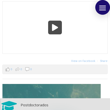
View on Facebook
·
Share
0
0
0

Postdoctorados