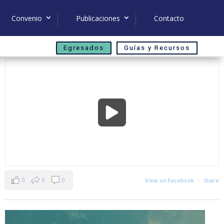
Convenio
Publicaciones
Contacto
Egresados
Guías y Recursos
0
0
0
View on Facebook
·
Share