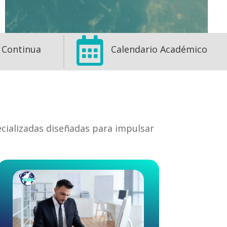

 Continua
Calendario Académico
ecializadas diseñadas para impulsar
1
1
0
View on Facebook
·
Share