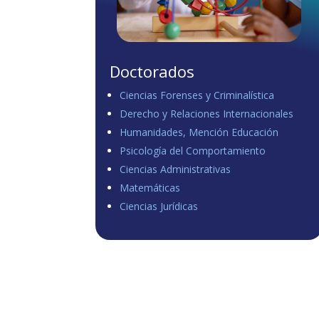
Doctorados
Ciencias Forenses y Criminalística
Derecho y Relaciones Internacionales
Humanidades, Mención Educación
Psicología del Comportamiento
Ciencias Administrativas
Matemáticas
Ciencias Jurídicas