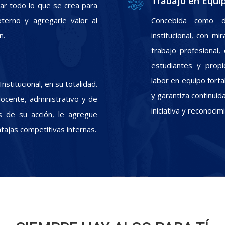
Trabajo en Equi
zar todo lo que se crea para
xterno y agregarle valor al
Concebida como d
n.
institucional, con m
trabajo profesional
estudiantes y propic
labor en equipo fort
stitucional, en su totalidad.
y garantiza continui
docente, administrativo y de
iniciativa y reconoci
s de su acción, le agregue
ntajas competitivas internas.