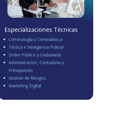
Especializaciones Técnicas
Criminología y Criminalística
Táctica e Inteligencia Policial
Orden Público y Ciudadanía
Administración, Contaduria y
Presupuesto
Gestión de Riesgos
Marketing Digital