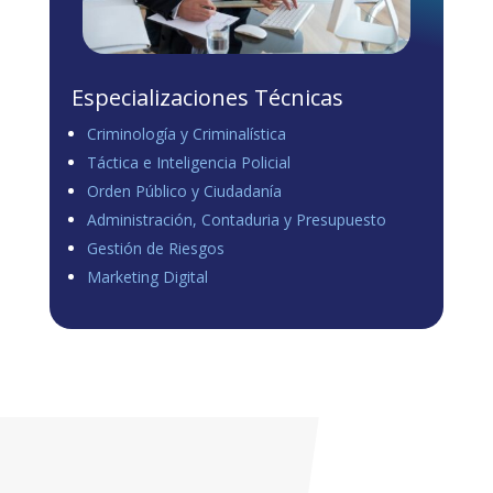
Especializaciones Técnicas
Criminología y Criminalística
Táctica e Inteligencia Policial
Orden Público y Ciudadanía
Administración, Contaduria y Presupuesto
Gestión de Riesgos
Marketing Digital