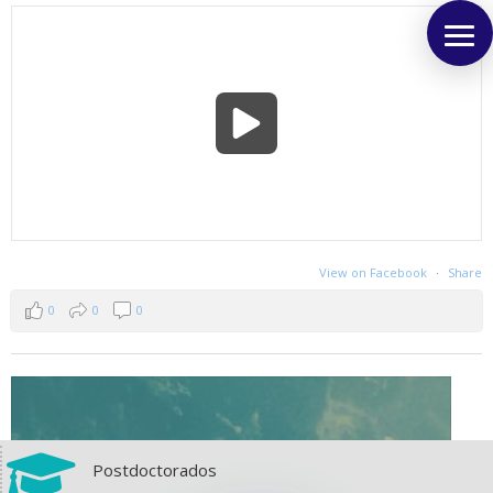
View on Facebook
·
Share
0
0
0

Postdoctorados