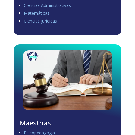
Ciencias Administrativas
View on Facebook
·
Share
Matemáticas
0
1
0
Ciencias Jurídicas
Load more
Maestrías
Psicopedagogia