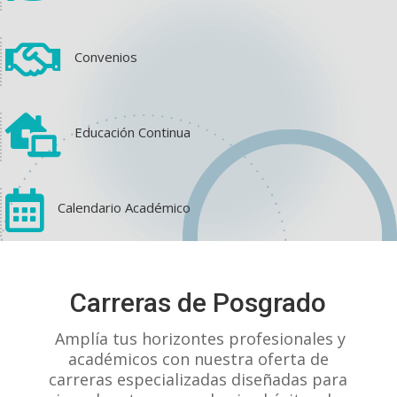

Convenios

Educación Continua

Calendario Académico
View on Facebook
·
Share
Carreras de Posgrado
1
1
0
Amplía tus horizontes profesionales y
académicos con nuestra oferta de
carreras especializadas diseñadas para