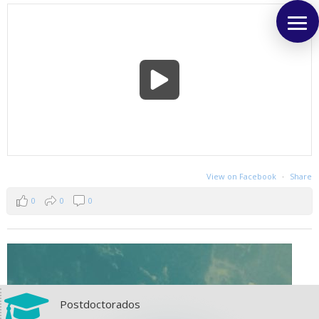
View on Facebook
·
Share
0
0
0

Postdoctorados