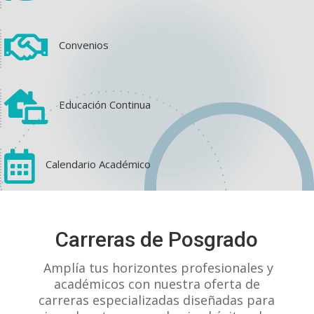

Convenios

Educación Continua

Calendario Académico
View on Facebook
·
Share
Carreras de Posgrado
1
1
0
Amplía tus horizontes profesionales y
académicos con nuestra oferta de
carreras especializadas diseñadas para