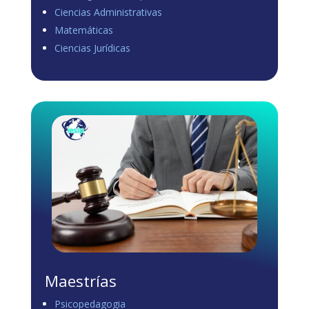
Ciencias Administrativas
View on Facebook
·
Share
Matemáticas
0
1
0
Ciencias Jurídicas
Load more
Maestrías
Psicopedagogia