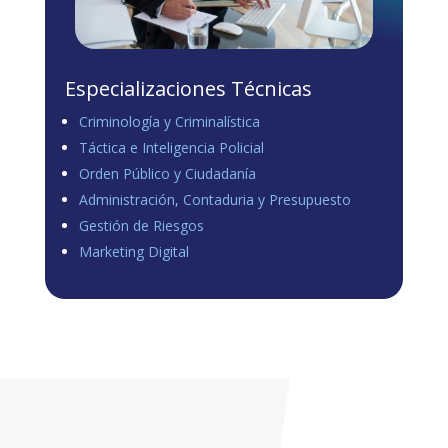
Especializaciones Técnicas
Criminología y Criminalística
Táctica e Inteligencia Policial
Orden Público y Ciudadanía
Administración, Contaduria y Presupuesto
Gestión de Riesgos
Marketing Digital