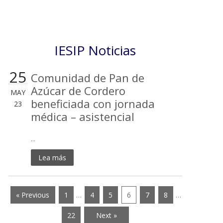
IESIP Noticias
25
Comunidad de Pan de
Azúcar de Cordero
MAY
beneficiada con jornada
23
médica – asistencial
...
Lea más
« Previous
1
…
4
5
6
7
8
…
22
Next »