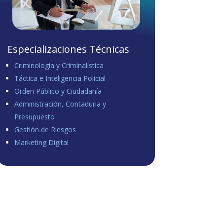
Especializaciones Técnicas
Criminología y Criminalística
Táctica e Inteligencia Policial
Orden Público y Ciudadanía
Administración, Contaduria y
Presupuesto
Gestión de Riesgos
Marketing Digital