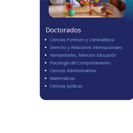
Doctorados
Ciencias Forenses y Criminalística
Derecho y Relaciones Internacionales
Humanidades, Mención Educación
Psicología del Comportamiento
Ciencias Administrativas
Matemáticas
Ciencias Jurídicas